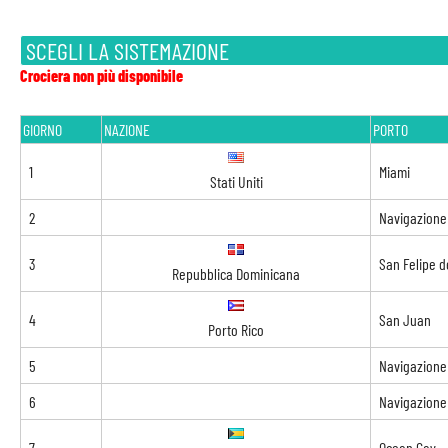
SCEGLI LA SISTEMAZIONE
Crociera non più disponibile
GIORNO
NAZIONE
PORTO
1
Miami
Stati Uniti
2
Navigazione
3
San Felipe d
Repubblica Dominicana
4
San Juan
Porto Rico
5
Navigazione
6
Navigazione
7
Ocean Cay