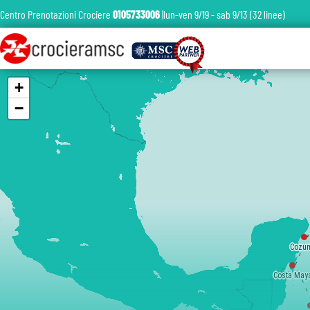
Centro Prenotazioni Crociere
0105733006
|lun-ven 9/19 - sab 9/13 (32 linee)
+
−
Cozu
Costa May