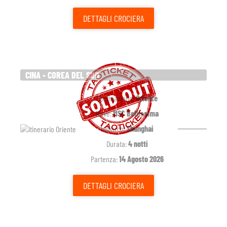
DETTAGLI
CROCIERA
CINA - COREA DEL SUD
Destinazione:
Oriente
Nave:
MSC Bellissima
Imbarco:
Shanghai
Durata:
4 notti
Partenza:
14 Agosto 2026
DETTAGLI
CROCIERA