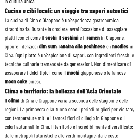
la cultura unica.
Cucina e cibi locali: un viaggio tra sapori autentici
La cucina di Cina e Giappone è un’esperienza gastronomica
straordinaria. Durante la crociera, avrai l’occasione di assaggiare
piatti iconici come il
sushi
, il
sashimi
e il
ramen
in Giappone,
oppure i deliziosi
dim sum
, l'
anatra alla pechinese
e i
noodles
in
Cina. Ogni piatto è un’esplosione di sapori, con ingredienti freschi e
tecniche culinarie tramandate da generazioni. Non dimenticare di
assaporare i dolci tipici, come il
mochi
giapponese o le famose
moon cake
cinesi.
Clima e territorio: la bellezza dell’Asia Orientale
Il
clima
di Cina e Giappone varia a seconda delle stagioni e delle
regioni. La primavera e l’autunno sono i periodi migliori per visitare,
con temperature miti e i famosi fiori di ciliegio in Giappone o i
colori autunnali in Cina. Il territorio è incredibilmente diversificato:
dalle metropoli futuristiche alle verdi montagne, dalle coste