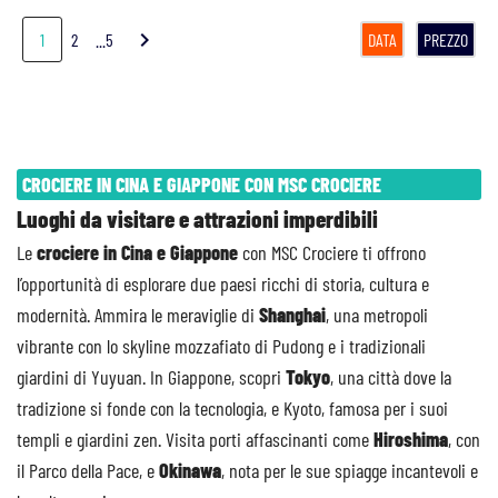
chevron_right
1
2
...5
DATA
PREZZO
CROCIERE IN CINA E GIAPPONE CON MSC CROCIERE
Luoghi da visitare e attrazioni imperdibili
Le
crociere in Cina e Giappone
con MSC Crociere ti offrono
l’opportunità di esplorare due paesi ricchi di storia, cultura e
modernità. Ammira le meraviglie di
Shanghai
, una metropoli
vibrante con lo skyline mozzafiato di Pudong e i tradizionali
giardini di Yuyuan. In Giappone, scopri
Tokyo
, una città dove la
tradizione si fonde con la tecnologia, e Kyoto, famosa per i suoi
templi e giardini zen. Visita porti affascinanti come
Hiroshima
, con
il Parco della Pace, e
Okinawa
, nota per le sue spiagge incantevoli e