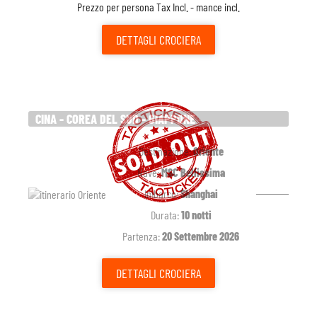
Prezzo per persona Tax Incl. - mance incl.
DETTAGLI
CROCIERA
CINA - COREA DEL SUD - GIAPPONE
Destinazione:
Oriente
Nave:
MSC Bellissima
Imbarco:
Shanghai
Durata:
10 notti
Partenza:
20 Settembre 2026
DETTAGLI
CROCIERA