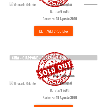
Imbarco:
Shanghai
Durata:
5 notti
Partenza:
18 Agosto 2026
DETTAGLI
CROCIERA
CINA - GIAPPONE - COREA DEL SUD
Destinazione:
Oriente
Nave:
MSC Bellissima
Imbarco:
Shanghai
Durata:
9 notti
Partenza:
18 Agosto 2026