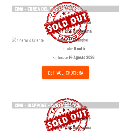
CINA - COREA DEL SUD - GIAPPONE
Destinazione:
Oriente
Nave:
MSC Bellissima
Imbarco:
Shanghai
Durata:
9 notti
Partenza:
14 Agosto 2026
DETTAGLI
CROCIERA
CINA - GIAPPONE - COREA DEL SUD
Destinazione:
Oriente
Nave:
MSC Bellissima