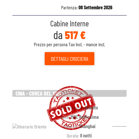
Partenza:
08 Settembre 2026
Cabine Interne
da
517 €
Prezzo per persona Tax Incl. - mance incl.
DETTAGLI
CROCIERA
CINA - COREA DEL SUD
Destinazione:
Oriente
Nave:
MSC Bellissima
Imbarco:
Shanghai
Durata:
8 notti