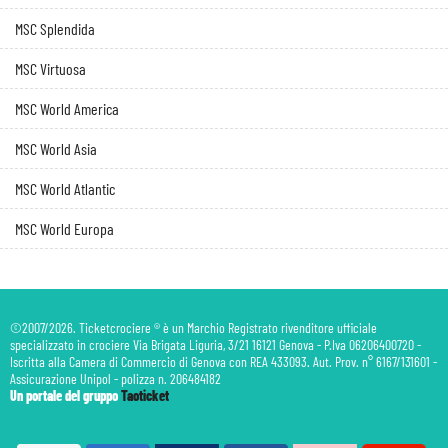
MSC Splendida
MSC Virtuosa
MSC World America
MSC World Asia
MSC World Atlantic
MSC World Europa
©2007/2026. Ticketcrociere ® è un Marchio Registrato rivenditore ufficiale
specializzato in crociere Via Brigata Liguria, 3/21 16121 Genova - P.Iva 06206400720 -
Iscritta alla Camera di Commercio di Genova con REA 433093. Aut. Prov. n° 6167/131601 -
Assicurazione Unipol - polizza n. 206484182
Un portale del gruppo
Taoticket