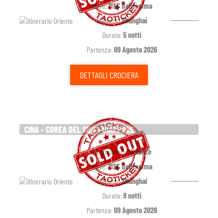
Nave:
MSC Bellissima
Imbarco:
Shanghai
Durata:
5 notti
Partenza:
09 Agosto 2026
DETTAGLI
CROCIERA
CINA - COREA DEL SUD - GIAPPONE
Destinazione:
Oriente
Nave:
MSC Bellissima
Imbarco:
Shanghai
Durata:
9 notti
Partenza:
09 Agosto 2026