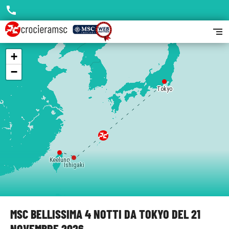
call
segment
+
−
Tokyo
Keelung
Ishigaki
MSC BELLISSIMA 4 NOTTI DA TOKYO DEL 21
NOVEMBRE 2026