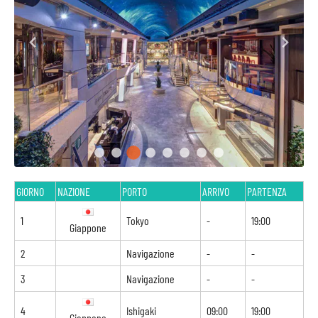
GIORNO
NAZIONE
PORTO
ARRIVO
PARTENZA
1
Tokyo
-
19:00
Giappone
2
Navigazione
-
-
3
Navigazione
-
-
4
Ishigaki
09:00
19:00
Giappone