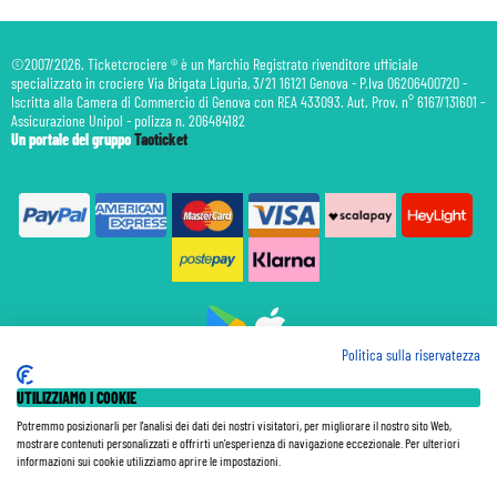
©2007/2026. Ticketcrociere ® è un Marchio Registrato rivenditore ufficiale
specializzato in crociere Via Brigata Liguria, 3/21 16121 Genova - P.Iva 06206400720 -
Iscritta alla Camera di Commercio di Genova con REA 433093. Aut. Prov. n° 6167/131601 -
Assicurazione Unipol - polizza n. 206484182
Un portale del gruppo
Taoticket
Politica sulla riservatezza
Prenotazione Traghetti
UTILIZZIAMO I COOKIE
Prenotazione Volo Privato
Assicurazione
Potremmo posizionarli per l'analisi dei dati dei nostri visitatori, per migliorare il nostro sito Web,
mostrare contenuti personalizzati e offrirti un'esperienza di navigazione eccezionale. Per ulteriori
Le Tariffe pubblicate si intendono per persona (p.p.) con Tasse e Diritti Portuali inclusi. Le quote di
informazioni sui cookie utilizziamo aprire le impostazioni.
Servizio sono sempre da pagare a bordo, salvo dove espressamente indicato. I Prezzi si intendono "a
partire da" e sono calcolati su base doppia e in base alla disponibilità. Le Tariffe possono variare in ogni