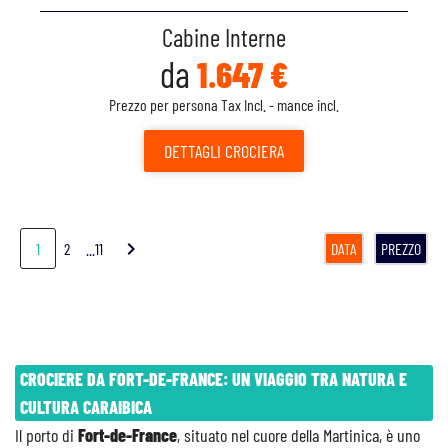
Cabine Interne
da
1.647 €
Prezzo per persona Tax Incl. - mance incl.
DETTAGLI
CROCIERA
chevron_right
1
2
...11
DATA
PREZZO
CROCIERE DA FORT-DE-FRANCE: UN VIAGGIO TRA NATURA E
CULTURA CARAIBICA
Il porto di
Fort-de-France
, situato nel cuore della Martinica, è uno