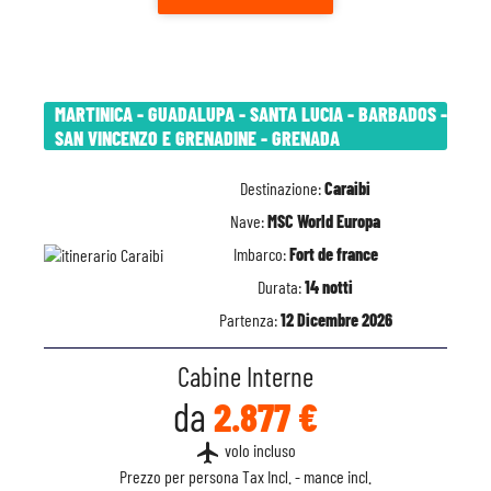
MARTINICA - GUADALUPA - SANTA LUCIA - BARBADOS -
SAN VINCENZO E GRENADINE - GRENADA
Destinazione:
Caraibi
Nave:
MSC World Europa
Imbarco:
Fort de france
Durata:
14 notti
Partenza:
12 Dicembre 2026
Cabine Interne
da
2.877 €
flight
volo incluso
Prezzo per persona Tax Incl. - mance incl.