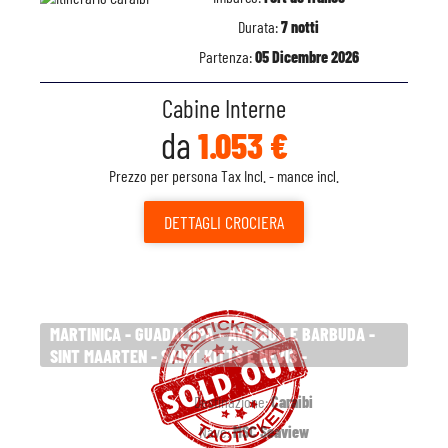
Durata:
7 notti
Partenza:
05 Dicembre 2026
Cabine Interne
da
1.053 €
Prezzo per persona Tax Incl. - mance incl.
DETTAGLI
CROCIERA
MARTINICA - GUADALUPA - ANTIGUA E BARBUDA -
SINT MAARTEN - SAINT KITTS E NEVIS -
Destinazione:
Caraibi
Nave:
MSC Seaview