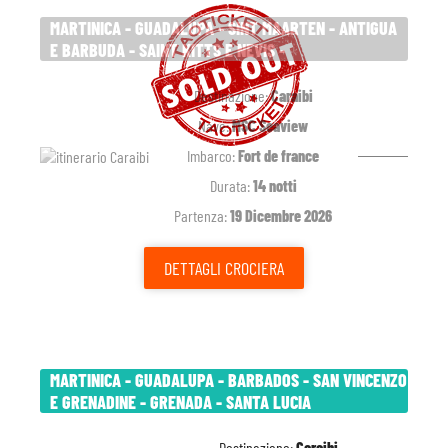
MARTINICA - GUADALUPA - SINT MAARTEN - ANTIGUA
E BARBUDA - SAINT KITTS E NEVIS -
Destinazione:
Caraibi
Nave:
MSC Seaview
Imbarco:
Fort de france
Durata:
14 notti
Partenza:
19 Dicembre 2026
DETTAGLI
CROCIERA
MARTINICA - GUADALUPA - BARBADOS - SAN VINCENZO
E GRENADINE - GRENADA - SANTA LUCIA
Destinazione:
Caraibi