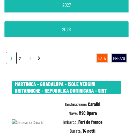
2027
2028
chevron_right
1
2
...11
DATA
PREZZO
MARTINICA - GUADALUPA - ISOLE VERGINI
BRITANNICHE - REPUBBLICA DOMINICANA - SINT
Destinazione:
Caraibi
Nave:
MSC Opera
Imbarco:
Fort de france
Durata:
14 notti