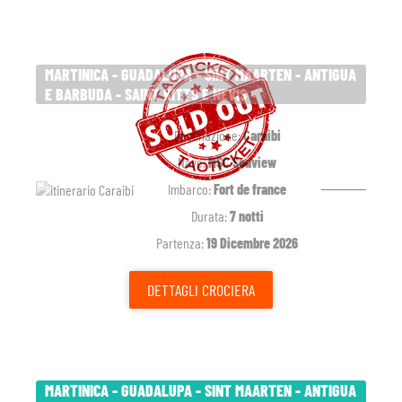
MARTINICA - GUADALUPA - SINT MAARTEN - ANTIGUA
E BARBUDA - SAINT KITTS E NEVIS -
Destinazione:
Caraibi
Nave:
MSC Seaview
Imbarco:
Fort de france
Durata:
7 notti
Partenza:
19 Dicembre 2026
DETTAGLI
CROCIERA
MARTINICA - GUADALUPA - SINT MAARTEN - ANTIGUA