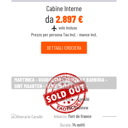
Cabine Interne
da
2.897 €
flight
volo incluso
Prezzo per persona Tax Incl. - mance incl.
DETTAGLI
CROCIERA
MARTINICA - GUADALUPA - ANTIGUA E BARBUDA -
SINT MAARTEN - SAINT KITTS E NEVIS -
Destinazione:
Caraibi
Nave:
MSC Seaview
Imbarco:
Fort de france
Durata:
14 notti