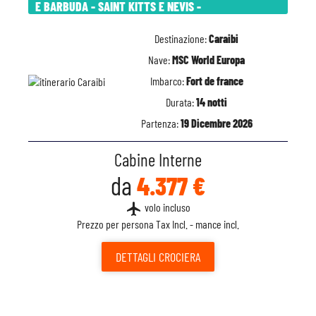
E BARBUDA - SAINT KITTS E NEVIS -
Destinazione:
Caraibi
Nave:
MSC World Europa
Imbarco:
Fort de france
Durata:
14 notti
Partenza:
19 Dicembre 2026
Cabine Interne
da
4.377 €
flight
volo incluso
Prezzo per persona Tax Incl. - mance incl.
DETTAGLI
CROCIERA