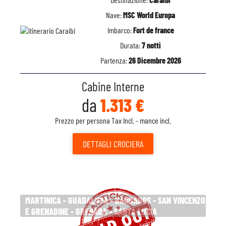
Nave:
MSC World Europa
Imbarco:
Fort de france
Durata:
7 notti
Partenza:
26 Dicembre 2026
Cabine Interne
da
1.313 €
Prezzo per persona Tax Incl. - mance incl.
DETTAGLI
CROCIERA
MARTINICA - GUADALUPA - BARBADOS - SAN VINCENZO
E GRENADINE - GRENADA - SANTA LUCIA