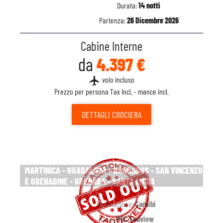
Durata:
14 notti
Partenza:
26 Dicembre 2026
Cabine Interne
da
4.397 €
flight
volo incluso
Prezzo per persona Tax Incl. - mance incl.
DETTAGLI
CROCIERA
MARTINICA - GUADALUPA - BARBADOS - SAN VINCENZO
E GRENADINE - GRENADA - SANTA LUCIA
Destinazione:
Caraibi
Nave:
MSC Seaview