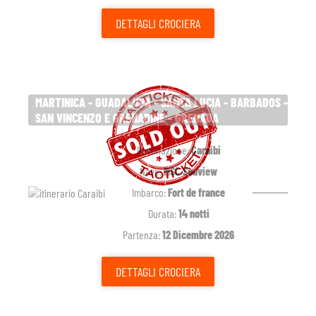
DETTAGLI
CROCIERA
MARTINICA - GUADALUPA - SANTA LUCIA - BARBADOS -
SAN VINCENZO E GRENADINE - GRENADA
Destinazione:
Caraibi
Nave:
MSC Seaview
Imbarco:
Fort de france
Durata:
14 notti
Partenza:
12 Dicembre 2026
DETTAGLI
CROCIERA