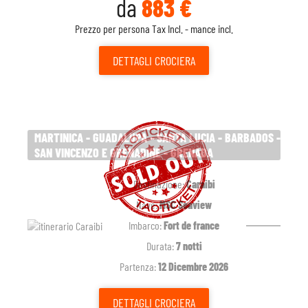
da
883 €
Prezzo per persona Tax Incl. - mance incl.
DETTAGLI
CROCIERA
MARTINICA - GUADALUPA - SANTA LUCIA - BARBADOS -
SAN VINCENZO E GRENADINE - GRENADA
Destinazione:
Caraibi
Nave:
MSC Seaview
Imbarco:
Fort de france
Durata:
7 notti
Partenza:
12 Dicembre 2026
DETTAGLI
CROCIERA