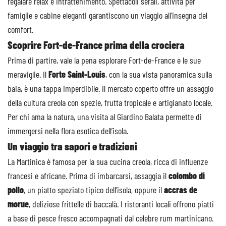
regalare relax e intrattenimento. Spettacoli serali, attività per
famiglie e cabine eleganti garantiscono un viaggio all’insegna del
comfort.
Scoprire Fort-de-France prima della crociera
Prima di partire, vale la pena esplorare Fort-de-France e le sue
meraviglie. Il
Forte Saint-Louis
, con la sua vista panoramica sulla
baia, è una tappa imperdibile. Il mercato coperto offre un assaggio
della cultura creola con spezie, frutta tropicale e artigianato locale.
Per chi ama la natura, una visita al Giardino Balata permette di
immergersi nella flora esotica dell’isola.
Un viaggio tra sapori e tradizioni
La Martinica è famosa per la sua cucina creola, ricca di influenze
francesi e africane. Prima di imbarcarsi, assaggia il
colombo di
pollo
, un piatto speziato tipico dell’isola, oppure il
accras de
morue
, deliziose frittelle di baccalà. I ristoranti locali offrono piatti
a base di pesce fresco accompagnati dal celebre rum martinicano.