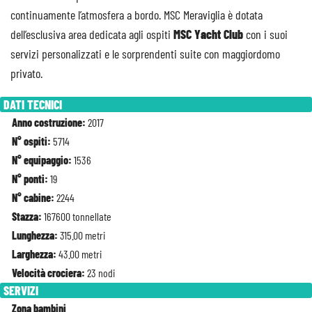
continuamente l’atmosfera a bordo. MSC Meraviglia è dotata
dell’esclusiva area dedicata agli ospiti
MSC Yacht Club
con i suoi
servizi personalizzati e le sorprendenti suite con maggiordomo
privato.
DATI TECNICI
Anno costruzione:
2017
N° ospiti:
5714
N° equipaggio:
1536
N° ponti:
19
N° cabine:
2244
Stazza:
167600 tonnellate
Lunghezza:
315.00 metri
Larghezza:
43.00 metri
Velocità crociera:
23 nodi
SERVIZI
Zona bambini