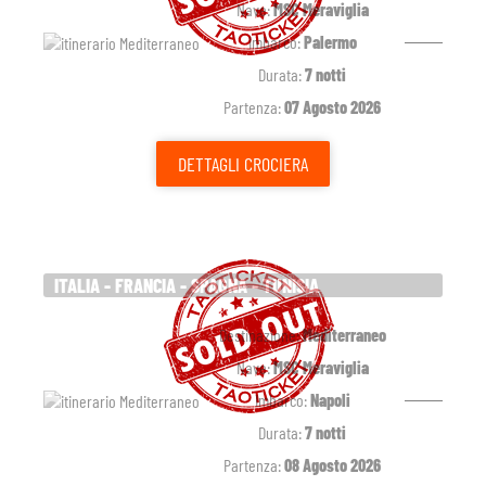
Nave:
MSC Meraviglia
Imbarco:
Palermo
Durata:
7 notti
Partenza:
07 Agosto 2026
DETTAGLI
CROCIERA
ITALIA - FRANCIA - SPAGNA - TUNISIA
Destinazione:
Mediterraneo
Nave:
MSC Meraviglia
Imbarco:
Napoli
Durata:
7 notti
Partenza:
08 Agosto 2026