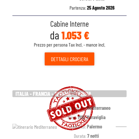
Partenza:
25 Agosto 2026
Cabine Interne
da
1.053 €
Prezzo per persona Tax Incl. - mance incl.
DETTAGLI
CROCIERA
ITALIA - FRANCIA - SPAGNA - TUNISIA
Destinazione:
Mediterraneo
Nave:
MSC Meraviglia
Imbarco:
Palermo
Durata:
7 notti