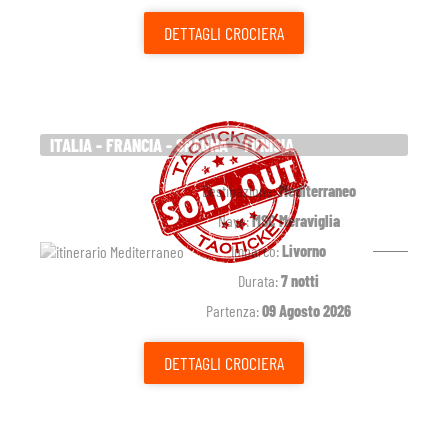
DETTAGLI
CROCIERA
ITALIA - FRANCIA - SPAGNA - TUNISIA
Destinazione:
Mediterraneo
Nave:
MSC Meraviglia
Imbarco:
Livorno
Durata:
7 notti
Partenza:
09 Agosto 2026
DETTAGLI
CROCIERA