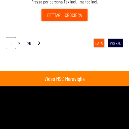
Prezzo per persona Tax Incl. - mance incl.
DETTAGLI
CROCIERA
chevron_right
1
2
...20
DATA
PREZZO
Video MSC Meraviglia