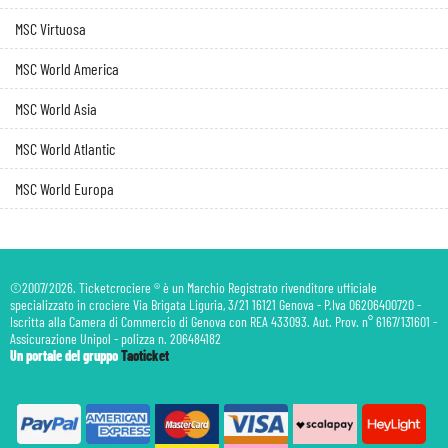
MSC Virtuosa
MSC World America
MSC World Asia
MSC World Atlantic
MSC World Europa
©2007/2026. Ticketcrociere ® è un Marchio Registrato rivenditore ufficiale
specializzato in crociere Via Brigata Liguria, 3/21 16121 Genova - P.Iva 06206400720 -
Iscritta alla Camera di Commercio di Genova con REA 433093. Aut. Prov. n° 6167/131601 -
Assicurazione Unipol - polizza n. 206484182
Un portale del gruppo
Taoticket