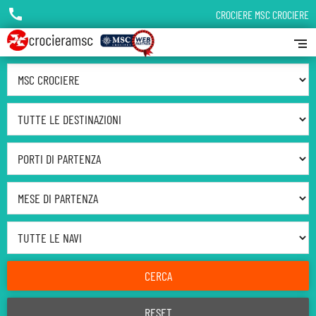
call
CROCIERE MSC CROCIERE
segment
Seleziona Compagnia
Seleziona Destinazione
Seleziona Porto di Partenza
Seleziona Mese di Partenza
Seleziona Nave
CERCA
RESET