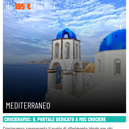
da
195 €
Tax Incl.
MAGGIO 2028
GIUGNO 2028
LUGLIO 2028
AGOSTO 2028
SETTEMBRE 2028
OTTOBRE 2028
NOVEMBRE 2028
MEDITERRANEO
CROCIERAMSC: IL PORTALE DEDICATO A MSC CROCIERE
Crocieramsc rappresenta il punto di riferimento ideale per chi