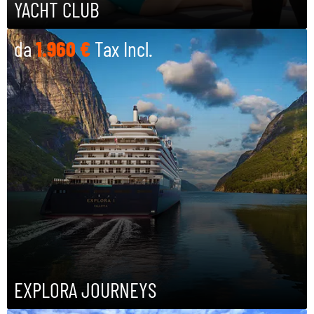
YACHT CLUB
SETTEMBRE 2027
da
1.960 €
Tax Incl.
OTTOBRE 2027
NOVEMBRE 2027
DICEMBRE 2027
GENNAIO 2028
FEBBRAIO 2028
MARZO 2028
EXPLORA JOURNEYS
APRILE 2028