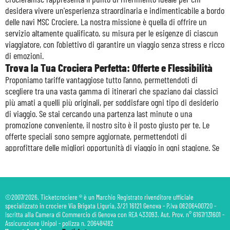
desidera vivere un'esperienza straordinaria e indimenticabile a bordo
delle navi MSC Crociere. La nostra missione è quella di offrire un
servizio altamente qualificato, su misura per le esigenze di ciascun
viaggiatore, con l’obiettivo di garantire un viaggio senza stress e ricco
di emozioni.
Trova la Tua Crociera Perfetta: Offerte e Flessibilità
Proponiamo tariffe vantaggiose tutto l’anno, permettendoti di
scegliere tra una vasta gamma di itinerari che spaziano dai classici
più amati a quelli più originali, per soddisfare ogni tipo di desiderio
di viaggio. Se stai cercando una partenza last minute o una
promozione conveniente, il nostro sito è il posto giusto per te. Le
offerte speciali sono sempre aggiornate, permettendoti di
approfittare delle migliori opportunità di viaggio in ogni stagione. Se
sei già membro dell'MSC Voyagers Club o sei un appassionato di MSC
Crociere, troverai facilmente la crociera che meglio si adatta alle tue
preferenze, con la possibilità di scegliere l'imbarco dal porto a te più
comodo e la data che meglio si adatta ai tuoi impegni.
©2007/2026. Ticketcrociere ® è un Marchio Registrato rivenditore ufficiale
Lusso ed Esclusività: MSC Yacht Club
specializzato in crociere Via Brigata Liguria, 3/21 16121 Genova - P.Iva 06206400720 -
Iscritta alla Camera di Commercio di Genova con REA 433093. Aut. Prov. n° 6167/131601 -
Per chi desidera un'esperienza davvero esclusiva, MSC Yacht Club è la
Assicurazione Unipol - polizza n. 206484182
scelta perfetta. Immagina un mondo di lusso, a bordo di una nave di