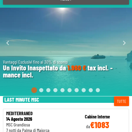
Vantaggi Esclusivi fino al 30% di sconto
Un Invito Inaspettato da
1.960 €
tax incl. -
mance incl.
LAST MINUTE MSC
TUTTE
MEDITERRANEO
Cabine Interne
14 Agosto 2026
€1083
MSC Grandiosa
da
7 notti da Palma di Maiorca