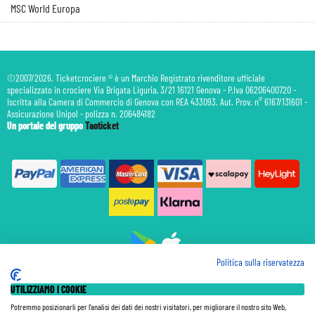
MSC World Europa
©2007/2026. Ticketcrociere ® è un Marchio Registrato rivenditore ufficiale
specializzato in crociere Via Brigata Liguria, 3/21 16121 Genova - P.Iva 06206400720 -
Iscritta alla Camera di Commercio di Genova con REA 433093. Aut. Prov. n° 6167/131601 -
Assicurazione Unipol - polizza n. 206484182
Un portale del gruppo
Taoticket
Politica sulla riservatezza
Prenotazione Traghetti
UTILIZZIAMO I COOKIE
Prenotazione Volo Privato
Assicurazione
Potremmo posizionarli per l'analisi dei dati dei nostri visitatori, per migliorare il nostro sito Web,