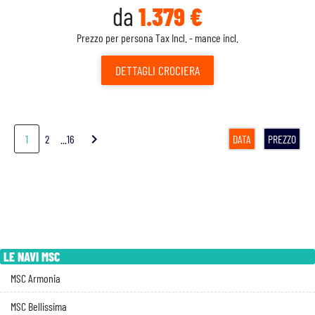
da
1.379 €
Prezzo per persona Tax Incl. - mance incl.
DETTAGLI
CROCIERA
chevron_right
1
2
...16
DATA
PREZZO
LE NAVI MSC
MSC Armonia
MSC Bellissima