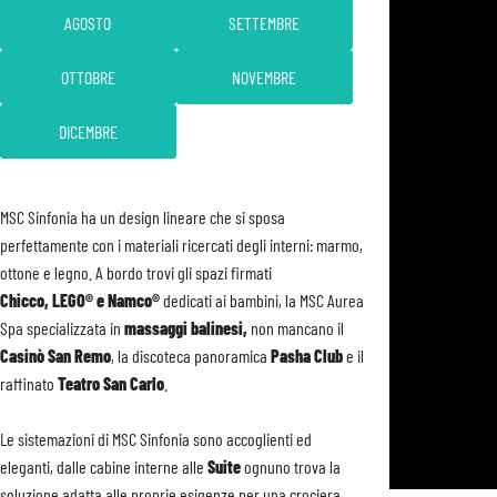
AGOSTO
SETTEMBRE
OTTOBRE
NOVEMBRE
DICEMBRE
MSC Sinfonia ha un design lineare che si sposa
perfettamente con i materiali ricercati degli interni: marmo,
ottone e legno. A bordo trovi gli spazi firmati
Chicco, LEGO® e Namco®
dedicati ai bambini, la MSC Aurea
Spa specializzata in
massaggi balinesi,
non mancano il
Casinò San Remo
, la discoteca panoramica
Pasha Club
e il
raffinato
Teatro San Carlo
.
Le sistemazioni di MSC Sinfonia sono accoglienti ed
eleganti, dalle cabine interne alle
Suite
ognuno trova la
soluzione adatta alle proprie esigenze per una crociera