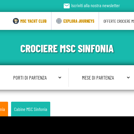
email
Iscriviti alla nostra newsletter
MSC YACHT CLUB
EXPLORA JOURNEYS
OFFERTE CROCIERE M
CROCIERE MSC SINFONIA
Seleziona Porto di Partenza
Seleziona Mese di Partenza
nia
Cabine MSC Sinfonia