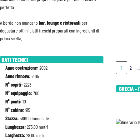
perfetta.
A bordo non mancano
bar, lounge e ristoranti
per
degustare ottimi piatti freschi preparati con ingredienti di
prima scelta.
DATI TECNICI
Anno costruzione:
2002
1
2
..
Anno rinnovo:
2015
N° ospiti:
2223
GRECIA - 
N° equipaggio:
700
N° ponti:
10
N° cabine:
915
Stazza:
58600 tonnellate
Lunghezza:
275.00 metri
Larghezza:
28.00 metri