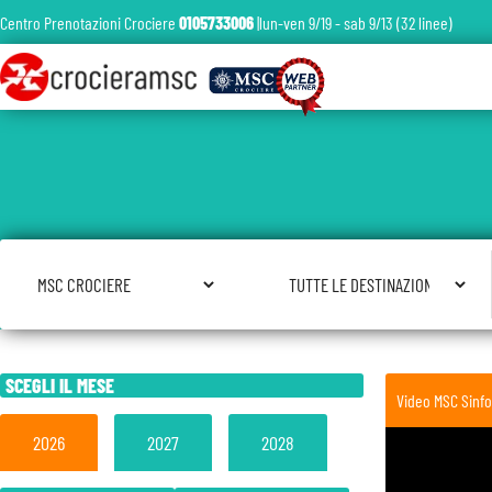
Centro Prenotazioni Crociere
0105733006
|lun-ven 9/19 - sab 9/13 (32 linee)
Seleziona Compagnia
Seleziona Destinazione
SCEGLI IL MESE
Video MSC Sinfo
2026
2027
2028