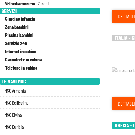
Velocità crociera:
21 nodi
SERVIZI
DETTAGLI
Giardino infanzia
Zona bambini
Piscina bambini
ITALIA - 
Servizio 24h
Internet in cabina
Cassaforte in cabina
Telefono in cabina
LE NAVI MSC
MSC Armonia
MSC Bellissima
DETTAGLI
MSC Divina
GRECIA - 
MSC Euribia