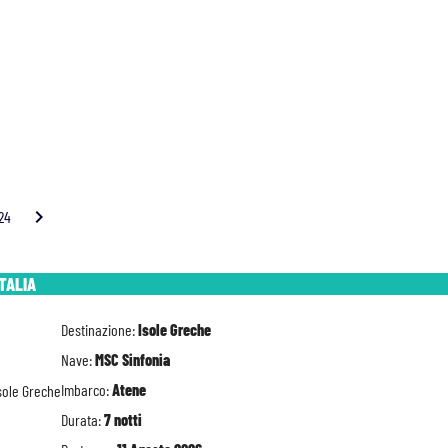
chevron_right
.24
ITALIA
Destinazione:
Isole Greche
Nave:
MSC Sinfonia
Imbarco:
Atene
Durata:
7 notti