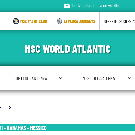
email
Iscriviti alla nostra newsletter
MSC YACHT CLUB
EXPLORA JOURNEYS
OFFERTE CROCIERE M
MSC WORLD ATLANTIC
Seleziona Porto di Partenza
Seleziona Mese di Partenza
chevron_right
.6
TI - BAHAMAS - MESSICO