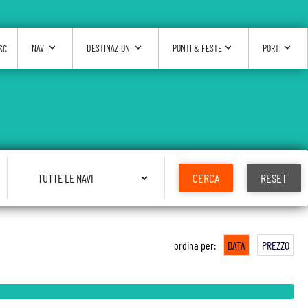
expand_more
expand_more
expand_more
expand_more
NAVI
DESTINAZIONI
PONTI & FESTE
PORTI
SC
Seleziona Nave
CERCA
RESET
ordina per:
DATA
PREZZO