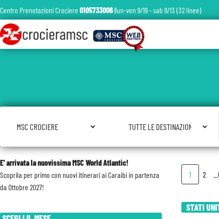
Centro Prenotazioni Crociere
0105733006
|lun-ven 9/19 - sab 9/13 (32 linee)
Seleziona Compagnia
Seleziona Destinazione
E' arrivata la nuovissima MSC World Atlantic!
1
2
..
Scoprila per primo con nuovi itinerari ai Caraibi in partenza
da Ottobre 2027!
STATI UNI
SCEGLI IL MESE