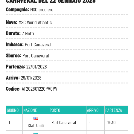
Compagnia:
MSC crociere
Nave:
MSC World Atlantic
Durata:
7 Notti
Imbarco:
Port Canaveral
Sbarco:
Port Canaveral
Partenza:
22/01/2028
Arrivo:
29/01/2028
Codice:
AT20280122CPVCPV
GIORNO
NAZIONE
PORTO
ARRIVO
PARTENZA
1
Port Canaveral
-
16:30
Stati Uniti