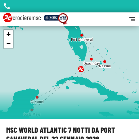
call
segment
+
Port Canaveral
−
Ocean Cay
Nassau
Cozumel
Costa Maya
MSC WORLD ATLANTIC 7 NOTTI DA PORT
CANAVERAL DEL 22 GENNAIO 2028