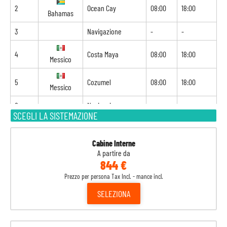
2
Ocean Cay
08:00
18:00
Bahamas
3
Navigazione
-
-
4
Costa Maya
08:00
18:00
Messico
5
Cozumel
08:00
18:00
Messico
6
Navigazione
-
-
SCEGLI LA SISTEMAZIONE
7
Nassau
07:00
15:00
Bahamas
Cabine Interne
A partire da
8
Port Canaveral
07:00
-
Stati Uniti
844 €
Prezzo per persona Tax Incl. - mance incl.
SELEZIONA