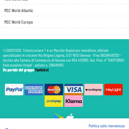
MSC World Atlantic
MSC World Europa
©2007/2026. Ticketcrociere ® è un Marchio Registrato rivenditore ufficiale
specializzato in crociere Via Brigata Liguria, 3/21 16121 Genova - P.Iva 06206400720 -
Iscritta alla Camera di Commercio di Genova con REA 433093. Aut. Prov. n° 6167/131601 -
Assicurazione Unipol - polizza n. 206484182
Un portale del gruppo
Taoticket
Politica sulla riservatezza