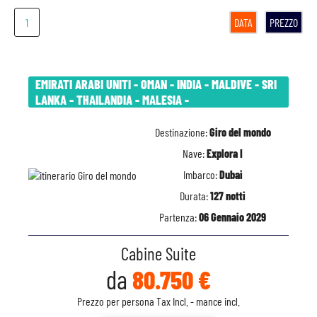
1
DATA
PREZZO
EMIRATI ARABI UNITI - OMAN - INDIA - MALDIVE - SRI
LANKA - THAILANDIA - MALESIA -
Destinazione:
Giro del mondo
Nave:
Explora I
Imbarco:
Dubai
Durata:
127 notti
Partenza:
06 Gennaio 2029
Cabine Suite
da
80.750 €
Prezzo per persona Tax Incl. - mance incl.