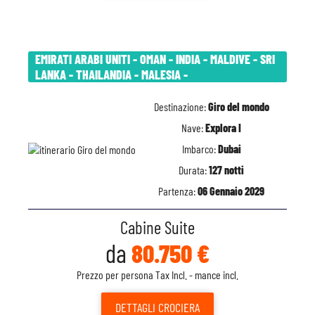
EMIRATI ARABI UNITI - OMAN - INDIA - MALDIVE - SRI
LANKA - THAILANDIA - MALESIA -
Destinazione:
Giro del mondo
Nave:
Explora I
Imbarco:
Dubai
Durata:
127 notti
Partenza:
06 Gennaio 2029
Cabine Suite
da
80.750 €
Prezzo per persona Tax Incl. - mance incl.
DETTAGLI
CROCIERA