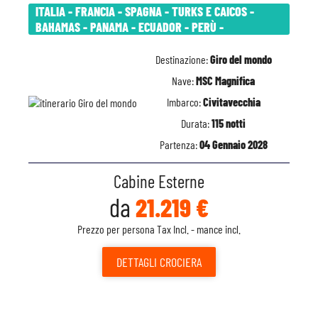
ITALIA - FRANCIA - SPAGNA - TURKS E CAICOS -
BAHAMAS - PANAMA - ECUADOR - PERÙ -
Destinazione:
Giro del mondo
Nave:
MSC Magnifica
Imbarco:
Civitavecchia
Durata:
115 notti
Partenza:
04 Gennaio 2028
Cabine Esterne
da
21.219 €
Prezzo per persona Tax Incl. - mance incl.
DETTAGLI
CROCIERA