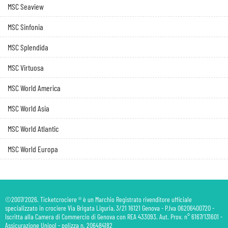
MSC Seaview
MSC Sinfonia
MSC Splendida
MSC Virtuosa
MSC World America
MSC World Asia
MSC World Atlantic
MSC World Europa
©2007/2026. Ticketcrociere ® è un Marchio Registrato rivenditore ufficiale
specializzato in crociere Via Brigata Liguria, 3/21 16121 Genova - P.Iva 06206400720 -
Iscritta alla Camera di Commercio di Genova con REA 433093. Aut. Prov. n° 6167/131601 -
Assicurazione Unipol - polizza n. 206484182