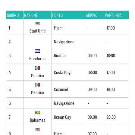
GIORNO
NAZIONE
PORTO
ARRIVO
PARTENZA
1
Miami
-
17:00
Stati Uniti
2
Navigazione
-
-
3
Roatan
09:00
18:00
Honduras
4
Costa Maya
08:00
17:00
Messico
5
Cozumel
09:00
19:00
Messico
6
Navigazione
-
-
7
Ocean Cay
08:00
20:00
Bahamas
8
Miami
07:00
-