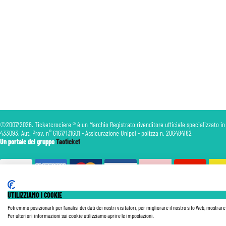
©2007/2026. Ticketcrociere ® è un Marchio Registrato rivenditore ufficiale specializzato in
433093. Aut. Prov. n° 6167/131601 - Assicurazione Unipol - polizza n. 206484182
Un portale del gruppo
Taoticket
UTILIZZIAMO I COOKIE
Le Tariffe pubblicate si intendono per persona (p.p.) con Tasse e Diritti Portuali inclusi. Le quote di Servizio
nave, della data di partenza, della categoria e della composizione della cabina. Le Tariffe sono soggette a ricon
Potremmo posizionarli per l'analisi dei dati dei nostri visitatori, per migliorare il nostro sito Web, mostrar
Tutte le nostre Offerte non sono retroattive.
Per ulteriori informazioni sui cookie utilizziamo aprire le impostazioni.