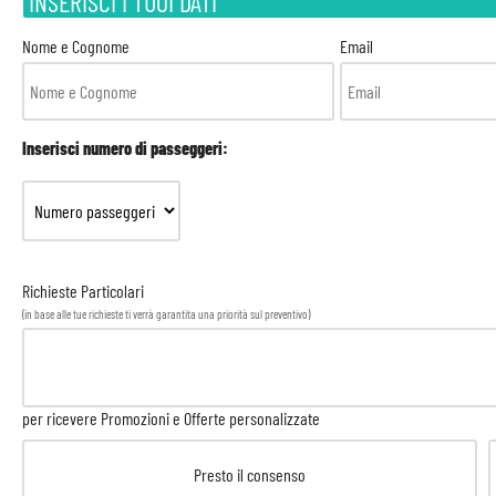
INSERISCI I TUOI DATI
Nome e Cognome
Email
Inserisci numero di passeggeri:
Richieste Particolari
(in base alle tue richieste ti verrà garantita una priorità sul preventivo)
per ricevere Promozioni e Offerte personalizzate
Presto il consenso