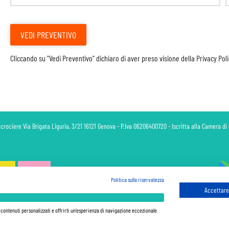
VEDI PREVENTIVO
Cliccando su "Vedi Preventivo" dichiaro di aver preso visione della
Privacy Pol
 crociere Via Brigata Liguria, 3/21 16121 Genova - P.Iva 06206400720 - Iscritta alla Camera 
Politica sulla riservatezza
Accettare 
 sono sempre da pagare a bordo, salvo dove espressamente indicato. I Prezzi si intendono "a partire da" e sono ca
ferma in base alla disponibilità al momento della prenotazione. Le Promozioni e gli Sconti sono calcolati a parti
e contenuti personalizzati e offrirti un'esperienza di navigazione eccezionale.