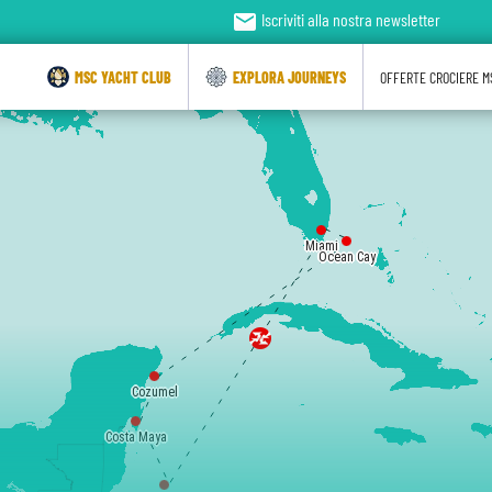
email
Iscriviti alla nostra newsletter
MSC YACHT CLUB
EXPLORA JOURNEYS
OFFERTE CROCIERE M
Miami
Ocean Cay
Cozumel
Costa Maya