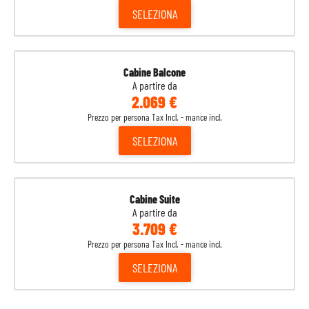
13
Navigazione
-
-
SELEZIONA
14
Ocean Cay
08:00
20:00
Bahamas
Cabine Balcone
15
Miami
07:00
-
Stati Uniti
A partire da
2.069 €
Prezzo per persona Tax Incl. - mance incl.
SELEZIONA
Cabine Suite
A partire da
3.709 €
Prezzo per persona Tax Incl. - mance incl.
SELEZIONA