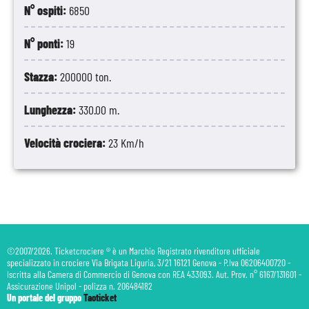
N° ospiti:
6850
N° ponti:
19
Stazza:
200000 ton.
Lunghezza:
330.00 m.
Velocità crociera:
23 Km/h
©2007/2026. Ticketcrociere ® è un Marchio Registrato rivenditore ufficiale
specializzato in crociere Via Brigata Liguria, 3/21 16121 Genova - P.Iva 06206400720 -
Iscritta alla Camera di Commercio di Genova con REA 433093. Aut. Prov. n° 6167/131601 -
Assicurazione Unipol - polizza n. 206484182
Un portale del gruppo
Taoticket