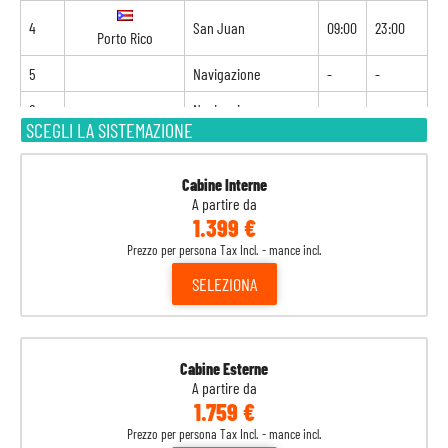
4
San Juan
09:00
23:00
Porto Rico
5
Navigazione
-
-
6
Navigazione
-
-
SCEGLI LA SISTEMAZIONE
7
Ocean Cay
08:00
20:00
Bahamas
Cabine Interne
A partire da
8
Miami
07:00
17:00
Stati Uniti
1.399 €
Prezzo per persona Tax Incl. - mance incl.
9
Navigazione
-
-
SELEZIONA
10
Roatan
09:00
18:00
Honduras
11
Costa Maya
08:00
17:00
Messico
Cabine Esterne
A partire da
1.759 €
12
Cozumel
09:00
19:00
Messico
Prezzo per persona Tax Incl. - mance incl.