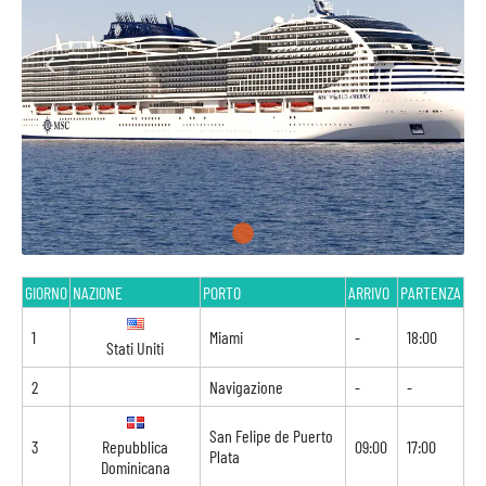
GIORNO
NAZIONE
PORTO
ARRIVO
PARTENZA
1
Miami
-
18:00
Stati Uniti
2
Navigazione
-
-
San Felipe de Puerto
3
Repubblica
09:00
17:00
Plata
Dominicana