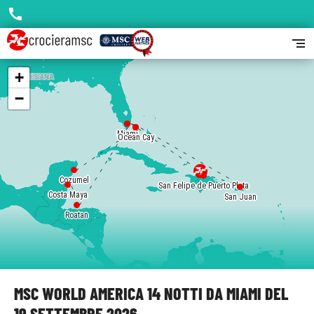
call
segment
+
−
Miami
Miami
Ocean Cay
Ocean Cay
Cozumel
San Felipe de Puerto Plata
Costa Maya
San Juan
Roatan
MSC WORLD AMERICA 14 NOTTI DA MIAMI DEL
19 SETTEMBRE 2026