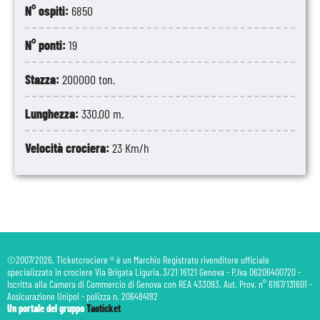
N° ospiti:
6850
N° ponti:
19
Stazza:
200000 ton.
Lunghezza:
330.00 m.
Velocità crociera:
23 Km/h
©2007/2026. Ticketcrociere ® è un Marchio Registrato rivenditore ufficiale
specializzato in crociere Via Brigata Liguria, 3/21 16121 Genova - P.Iva 06206400720 -
Iscritta alla Camera di Commercio di Genova con REA 433093. Aut. Prov. n° 6167/131601 -
Assicurazione Unipol - polizza n. 206484182
Un portale del gruppo
Taoticket