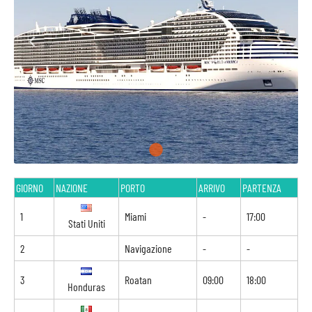
GIORNO
NAZIONE
PORTO
ARRIVO
PARTENZA
1
Miami
-
17:00
Stati Uniti
2
Navigazione
-
-
3
Roatan
09:00
18:00
Honduras