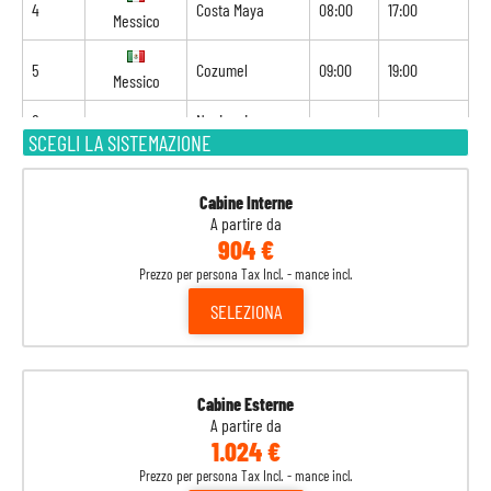
4
Costa Maya
08:00
17:00
Messico
5
Cozumel
09:00
19:00
Messico
6
Navigazione
-
-
SCEGLI LA SISTEMAZIONE
7
Ocean Cay
08:00
20:00
Bahamas
Cabine Interne
A partire da
8
Miami
07:00
-
Stati Uniti
904 €
Prezzo per persona Tax Incl. - mance incl.
SELEZIONA
Cabine Esterne
A partire da
1.024 €
Prezzo per persona Tax Incl. - mance incl.