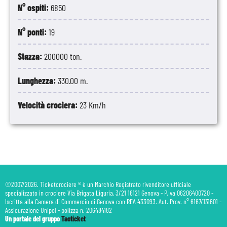
N° ospiti:
6850
N° ponti:
19
Stazza:
200000 ton.
Lunghezza:
330.00 m.
Velocità crociera:
23 Km/h
©2007/2026. Ticketcrociere ® è un Marchio Registrato rivenditore ufficiale
specializzato in crociere Via Brigata Liguria, 3/21 16121 Genova - P.Iva 06206400720 -
Iscritta alla Camera di Commercio di Genova con REA 433093. Aut. Prov. n° 6167/131601 -
Assicurazione Unipol - polizza n. 206484182
Un portale del gruppo
Taoticket