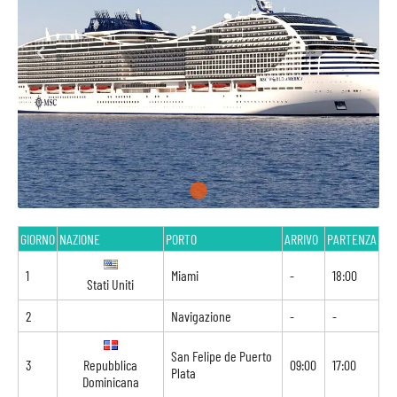
GIORNO
NAZIONE
PORTO
ARRIVO
PARTENZA
1
Miami
-
18:00
Stati Uniti
2
Navigazione
-
-
San Felipe de Puerto
3
Repubblica
09:00
17:00
Plata
Dominicana