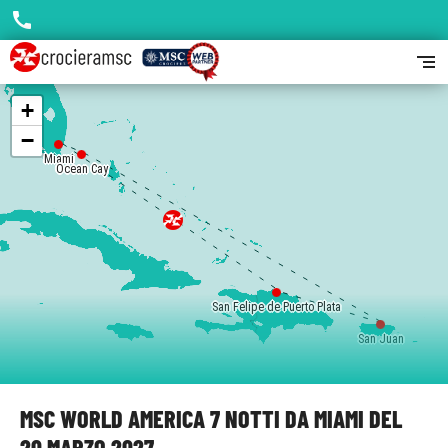
call
segment
+
−
Miami
Ocean Cay
San Felipe de Puerto Plata
San Juan
MSC WORLD AMERICA 7 NOTTI DA MIAMI DEL
20 MARZO 2027