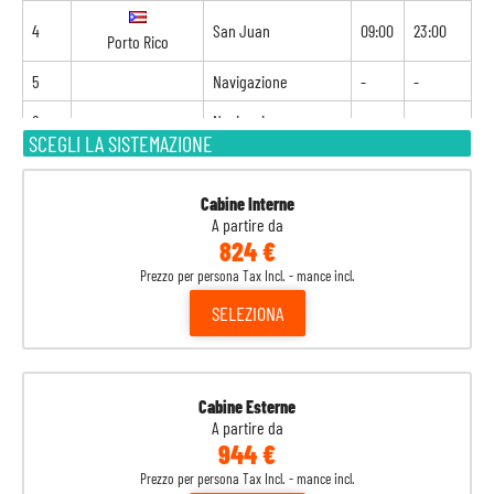
4
San Juan
09:00
23:00
Porto Rico
5
Navigazione
-
-
6
Navigazione
-
-
SCEGLI LA SISTEMAZIONE
7
Ocean Cay
08:00
20:00
Bahamas
Cabine Interne
A partire da
8
Miami
07:00
-
Stati Uniti
824 €
Prezzo per persona Tax Incl. - mance incl.
SELEZIONA
Cabine Esterne
A partire da
944 €
Prezzo per persona Tax Incl. - mance incl.