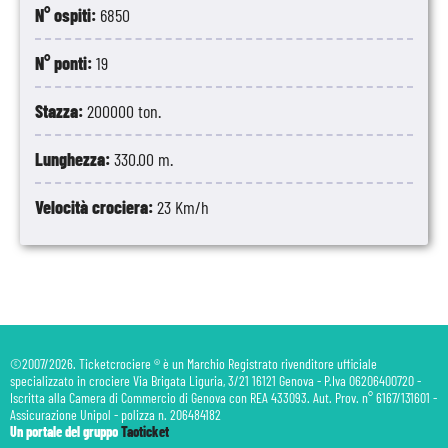
N° ospiti:
6850
N° ponti:
19
Stazza:
200000 ton.
Lunghezza:
330.00 m.
Velocità crociera:
23 Km/h
©2007/2026. Ticketcrociere ® è un Marchio Registrato rivenditore ufficiale
specializzato in crociere Via Brigata Liguria, 3/21 16121 Genova - P.Iva 06206400720 -
Iscritta alla Camera di Commercio di Genova con REA 433093. Aut. Prov. n° 6167/131601 -
Assicurazione Unipol - polizza n. 206484182
Un portale del gruppo
Taoticket