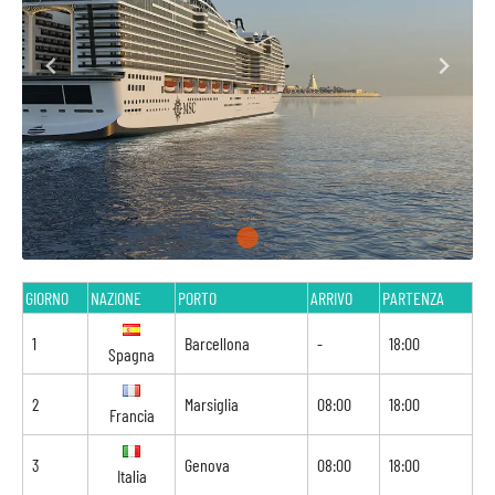
GIORNO
NAZIONE
PORTO
ARRIVO
PARTENZA
1
Barcellona
-
18:00
Spagna
2
Marsiglia
08:00
18:00
Francia
3
Genova
08:00
18:00
Italia