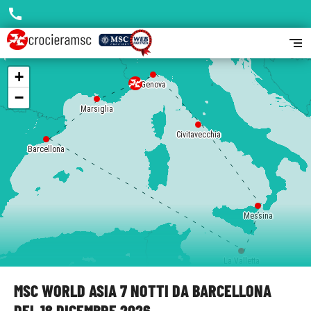
call
segment
+
Genova
−
Marsiglia
Civitavecchia
Barcellona
Messina
La Valletta
MSC WORLD ASIA 7 NOTTI DA BARCELLONA
DEL 18 DICEMBRE 2026