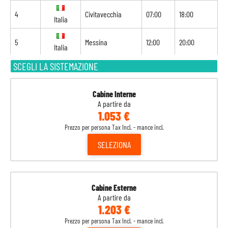
4
Civitavecchia
07:00
18:00
Italia
5
Messina
12:00
20:00
Italia
SCEGLI LA SISTEMAZIONE
6
La Valletta
09:00
17:00
Malta
7
Navigazione
-
-
Cabine Interne
A partire da
1.053 €
8
Barcellona
08:00
-
Spagna
Prezzo per persona Tax Incl. - mance incl.
SELEZIONA
Cabine Esterne
A partire da
1.203 €
Prezzo per persona Tax Incl. - mance incl.