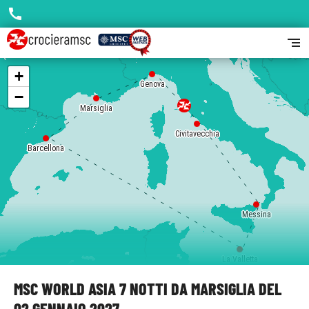
call
segment
+
Genova
−
Marsiglia
Civitavecchia
Barcellona
Messina
La Valletta
MSC WORLD ASIA 7 NOTTI DA MARSIGLIA DEL
02 GENNAIO 2027