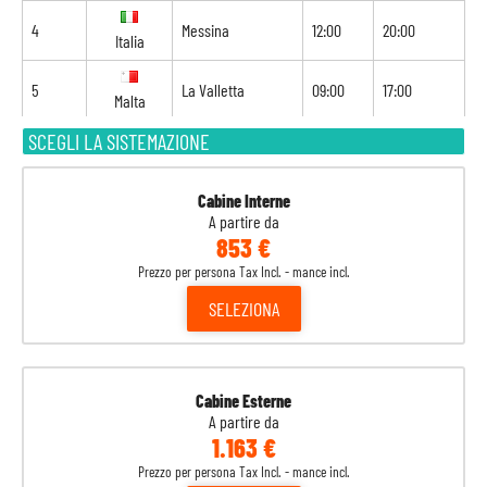
4
Messina
12:00
20:00
Italia
5
La Valletta
09:00
17:00
Malta
SCEGLI LA SISTEMAZIONE
6
Navigazione
-
-
7
Barcellona
08:00
18:00
Spagna
Cabine Interne
A partire da
853 €
8
Marsiglia
08:00
-
Francia
Prezzo per persona Tax Incl. - mance incl.
SELEZIONA
Cabine Esterne
A partire da
1.163 €
Prezzo per persona Tax Incl. - mance incl.