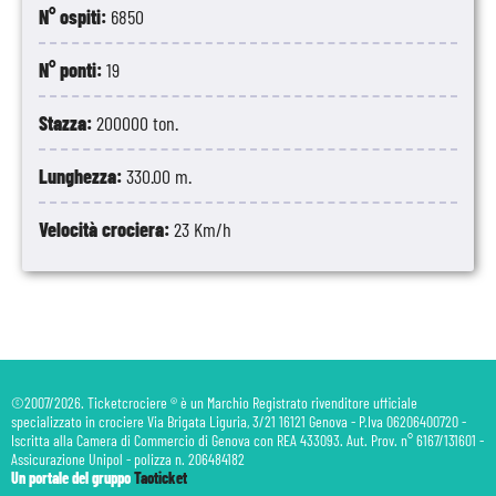
N° ospiti:
6850
N° ponti:
19
Stazza:
200000 ton.
Lunghezza:
330.00 m.
Velocità crociera:
23 Km/h
©2007/2026. Ticketcrociere ® è un Marchio Registrato rivenditore ufficiale
specializzato in crociere Via Brigata Liguria, 3/21 16121 Genova - P.Iva 06206400720 -
Iscritta alla Camera di Commercio di Genova con REA 433093. Aut. Prov. n° 6167/131601 -
Assicurazione Unipol - polizza n. 206484182
Un portale del gruppo
Taoticket