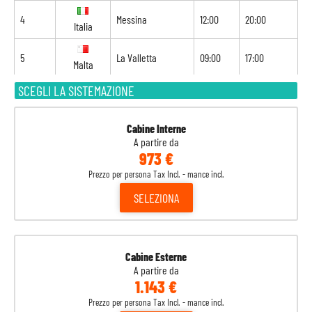
4
Messina
12:00
20:00
Italia
5
La Valletta
09:00
17:00
Malta
SCEGLI LA SISTEMAZIONE
6
Navigazione
-
-
7
Barcellona
08:00
18:00
Spagna
Cabine Interne
A partire da
973 €
8
Marsiglia
08:00
-
Francia
Prezzo per persona Tax Incl. - mance incl.
SELEZIONA
Cabine Esterne
A partire da
1.143 €
Prezzo per persona Tax Incl. - mance incl.