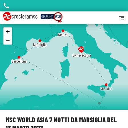
call
segment
+
Genova
−
Marsiglia
Civitavecchia
Barcellona
Messina
La Valletta
MSC WORLD ASIA 7 NOTTI DA MARSIGLIA DEL
13 MARZO 2027