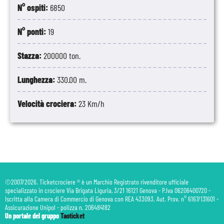
N° ospiti:
6850
N° ponti:
19
Stazza:
200000 ton.
Lunghezza:
330.00 m.
Velocità crociera:
23 Km/h
©2007/2026. Ticketcrociere ® è un Marchio Registrato rivenditore ufficiale
specializzato in crociere Via Brigata Liguria, 3/21 16121 Genova - P.Iva 06206400720 -
Iscritta alla Camera di Commercio di Genova con REA 433093. Aut. Prov. n° 6167/131601 -
Assicurazione Unipol - polizza n. 206484182
Un portale del gruppo
Taoticket