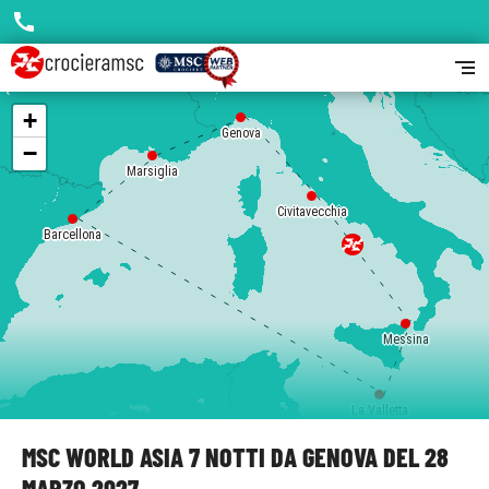
call
segment
+
Genova
−
Marsiglia
Civitavecchia
Barcellona
Messina
La Valletta
MSC WORLD ASIA 7 NOTTI DA GENOVA DEL 28
MARZO 2027