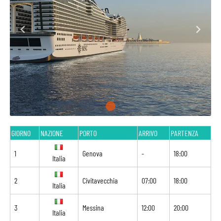
GIORNO
NAZIONE
PORTO
ARRIVO
PARTENZA
1
Genova
-
18:00
Italia
2
Civitavecchia
07:00
18:00
Italia
3
Messina
12:00
20:00
Italia