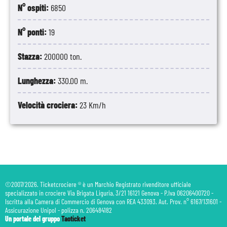
N° ospiti:
6850
N° ponti:
19
Stazza:
200000 ton.
Lunghezza:
330.00 m.
Velocità crociera:
23 Km/h
©2007/2026. Ticketcrociere ® è un Marchio Registrato rivenditore ufficiale
specializzato in crociere Via Brigata Liguria, 3/21 16121 Genova - P.Iva 06206400720 -
Iscritta alla Camera di Commercio di Genova con REA 433093. Aut. Prov. n° 6167/131601 -
Assicurazione Unipol - polizza n. 206484182
Un portale del gruppo
Taoticket