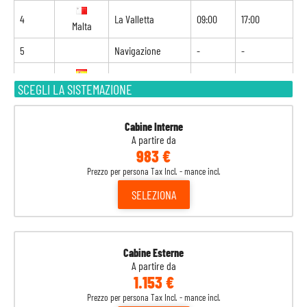
4
La Valletta
09:00
17:00
Malta
5
Navigazione
-
-
6
Barcellona
08:00
18:00
SCEGLI LA SISTEMAZIONE
Spagna
7
Marsiglia
08:00
18:00
Francia
Cabine Interne
A partire da
983 €
8
Genova
08:00
-
Italia
Prezzo per persona Tax Incl. - mance incl.
SELEZIONA
Cabine Esterne
A partire da
1.153 €
Prezzo per persona Tax Incl. - mance incl.