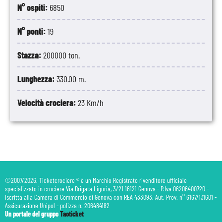
N° ospiti:
6850
N° ponti:
19
Stazza:
200000 ton.
Lunghezza:
330.00 m.
Velocità crociera:
23 Km/h
©2007/2026. Ticketcrociere ® è un Marchio Registrato rivenditore ufficiale
specializzato in crociere Via Brigata Liguria, 3/21 16121 Genova - P.Iva 06206400720 -
Iscritta alla Camera di Commercio di Genova con REA 433093. Aut. Prov. n° 6167/131601 -
Assicurazione Unipol - polizza n. 206484182
Un portale del gruppo
Taoticket