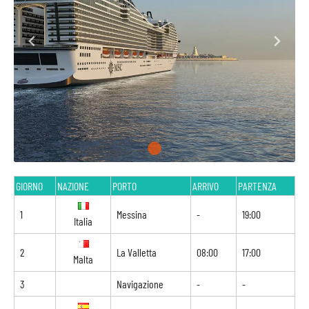
GIORNO
NAZIONE
PORTO
ARRIVO
PARTENZA
1
Messina
-
19:00
Italia
2
La Valletta
08:00
17:00
Malta
3
Navigazione
-
-