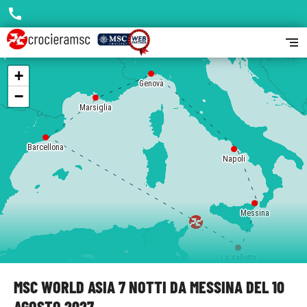
call
segment
+
Genova
−
Marsiglia
Barcellona
Napoli
Messina
La Valletta
MSC WORLD ASIA 7 NOTTI DA MESSINA DEL 10
AGOSTO 2027