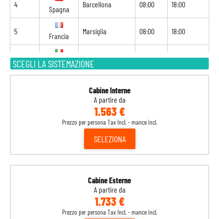
4
Barcellona
08:00
18:00
Spagna
5
Marsiglia
08:00
18:00
Francia
6
Genova
08:00
16:00
SCEGLI LA SISTEMAZIONE
Italia
7
Napoli
13:00
20:00
Italia
Cabine Interne
A partire da
1.563 €
8
Messina
09:00
-
Italia
Prezzo per persona Tax Incl. - mance incl.
SELEZIONA
Cabine Esterne
A partire da
1.733 €
Prezzo per persona Tax Incl. - mance incl.