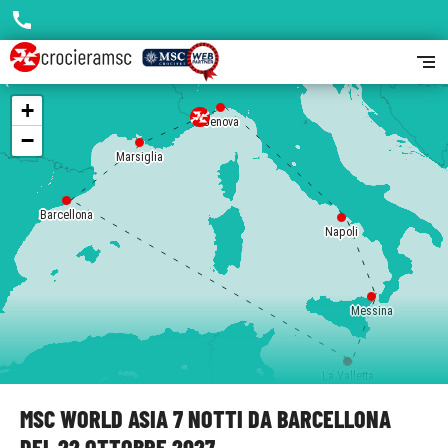
call
segment
+
Genova
−
Marsiglia
Barcellona
Napoli
Messina
La Valletta
MSC WORLD ASIA 7 NOTTI DA BARCELLONA
DEL 22 OTTOBRE 2027