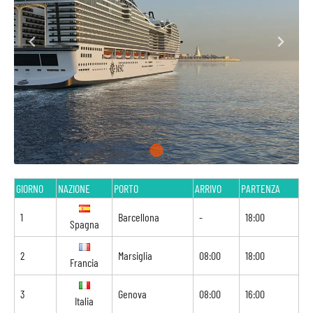
GIORNO
NAZIONE
PORTO
ARRIVO
PARTENZA
1
Barcellona
-
18:00
Spagna
2
Marsiglia
08:00
18:00
Francia
3
Genova
08:00
16:00
Italia