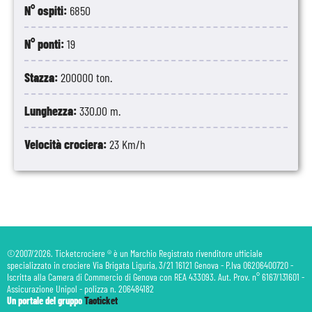
N° ospiti:
6850
N° ponti:
19
Stazza:
200000 ton.
Lunghezza:
330.00 m.
Velocità crociera:
23 Km/h
©2007/2026. Ticketcrociere ® è un Marchio Registrato rivenditore ufficiale
specializzato in crociere Via Brigata Liguria, 3/21 16121 Genova - P.Iva 06206400720 -
Iscritta alla Camera di Commercio di Genova con REA 433093. Aut. Prov. n° 6167/131601 -
Assicurazione Unipol - polizza n. 206484182
Un portale del gruppo
Taoticket