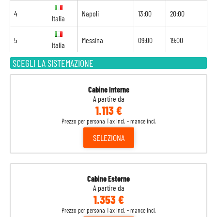
4
Napoli
13:00
20:00
Italia
5
Messina
09:00
19:00
Italia
SCEGLI LA SISTEMAZIONE
6
La Valletta
08:00
17:00
Malta
7
Navigazione
-
-
Cabine Interne
A partire da
1.113 €
8
Barcellona
08:00
-
Spagna
Prezzo per persona Tax Incl. - mance incl.
SELEZIONA
Cabine Esterne
A partire da
1.353 €
Prezzo per persona Tax Incl. - mance incl.