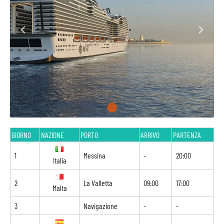
GIORNO
NAZIONE
PORTO
ARRIVO
PARTENZA
1
Messina
-
20:00
Italia
2
La Valletta
09:00
17:00
Malta
3
Navigazione
-
-