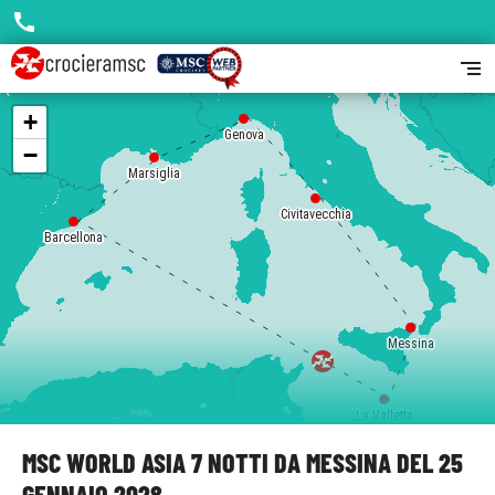
call
segment
+
Genova
−
Marsiglia
Civitavecchia
Barcellona
Messina
La Valletta
MSC WORLD ASIA 7 NOTTI DA MESSINA DEL 25
GENNAIO 2028