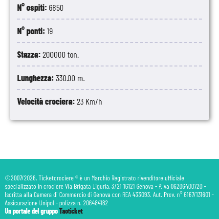
N° ospiti:
6850
N° ponti:
19
Stazza:
200000 ton.
Lunghezza:
330.00 m.
Velocità crociera:
23 Km/h
©2007/2026. Ticketcrociere ® è un Marchio Registrato rivenditore ufficiale
specializzato in crociere Via Brigata Liguria, 3/21 16121 Genova - P.Iva 06206400720 -
Iscritta alla Camera di Commercio di Genova con REA 433093. Aut. Prov. n° 6167/131601 -
Assicurazione Unipol - polizza n. 206484182
Un portale del gruppo
Taoticket