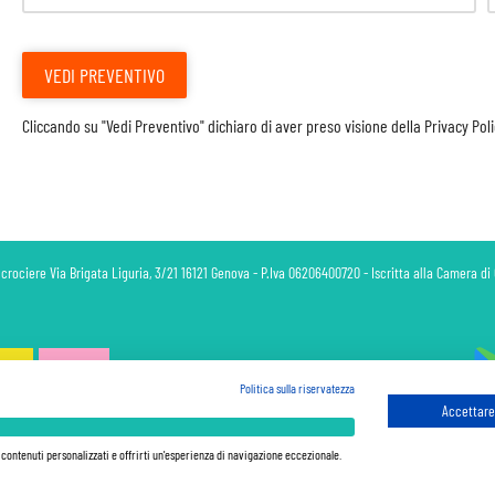
VEDI PREVENTIVO
Cliccando su "Vedi Preventivo" dichiaro di aver preso visione della
Privacy Pol
 crociere Via Brigata Liguria, 3/21 16121 Genova - P.Iva 06206400720 - Iscritta alla Camera 
Politica sulla riservatezza
Accettare 
 sono sempre da pagare a bordo, salvo dove espressamente indicato. I Prezzi si intendono "a partire da" e sono ca
ferma in base alla disponibilità al momento della prenotazione. Le Promozioni e gli Sconti sono calcolati a parti
e contenuti personalizzati e offrirti un'esperienza di navigazione eccezionale.