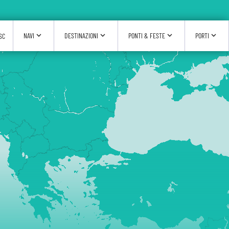
expand_more
expand_more
expand_more
expand_more
NAVI
DESTINAZIONI
PONTI & FESTE
PORTI
SC