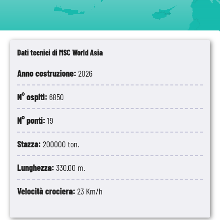
Dati tecnici di MSC World Asia
Anno costruzione:
2026
N° ospiti:
6850
N° ponti:
19
Stazza:
200000 ton.
Lunghezza:
330.00 m.
Velocità crociera:
23 Km/h