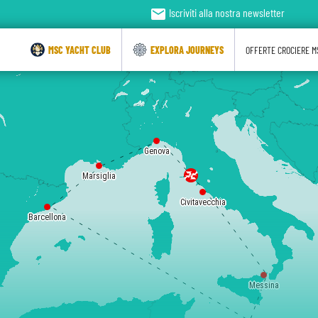
email
Iscriviti alla nostra newsletter
MSC YACHT CLUB
EXPLORA JOURNEYS
OFFERTE CROCIERE M
Genova
Marsiglia
Civitavecchia
Barcellona
Messina