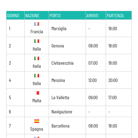
GIORNO
NAZIONE
PORTO
ARRIVO
PARTENZA
1
Marsiglia
-
18:00
Francia
2
Genova
08:00
18:00
Italia
3
Civitavecchia
07:00
18:00
Italia
4
Messina
12:00
20:00
Italia
5
La Valletta
09:00
17:00
Malta
6
Navigazione
-
-
7
Barcellona
08:00
18:00
Spagna