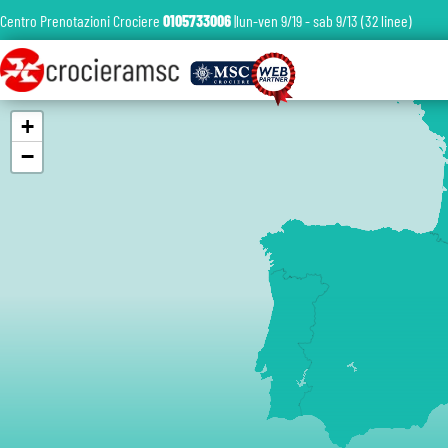
Centro Prenotazioni Crociere
0105733006
|lun-ven 9/19 - sab 9/13 (32 linee)
+
−