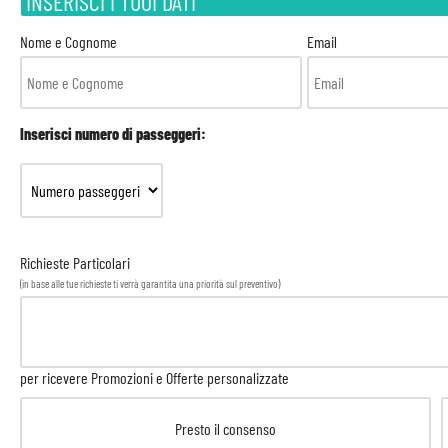
INSERISCI I TUOI DATI
Nome e Cognome
Email
Inserisci numero di passeggeri:
Richieste Particolari
(in base alle tue richieste ti verrà garantita una priorità sul preventivo)
per ricevere Promozioni e Offerte personalizzate
Presto il consenso