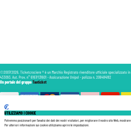
©2007/2026. Ticketcrociere ® è un Marchio Registrato rivenditore ufficiale specializzato in
433093. Aut. Prov. n° 6167/131601 - Assicurazione Unipol - polizza n. 206484182
Un portale del gruppo
Taoticket
UTILIZZIAMO I COOKIE
Le Tariffe pubblicate si intendono per persona (p.p.) con Tasse e Diritti Portuali inclusi. Le quote di Servizio
nave, della data di partenza, della categoria e della composizione della cabina. Le Tariffe sono soggette a ricon
Potremmo posizionarli per l'analisi dei dati dei nostri visitatori, per migliorare il nostro sito Web, mostrar
Tutte le nostre Offerte non sono retroattive.
Per ulteriori informazioni sui cookie utilizziamo aprire le impostazioni.