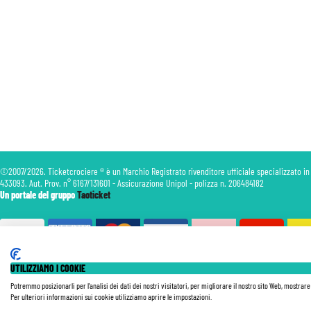
©2007/2026. Ticketcrociere ® è un Marchio Registrato rivenditore ufficiale specializzato in
433093. Aut. Prov. n° 6167/131601 - Assicurazione Unipol - polizza n. 206484182
Un portale del gruppo
Taoticket
UTILIZZIAMO I COOKIE
Le Tariffe pubblicate si intendono per persona (p.p.) con Tasse e Diritti Portuali inclusi. Le quote di Servizio
nave, della data di partenza, della categoria e della composizione della cabina. Le Tariffe sono soggette a ricon
Potremmo posizionarli per l'analisi dei dati dei nostri visitatori, per migliorare il nostro sito Web, mostrar
Tutte le nostre Offerte non sono retroattive.
Per ulteriori informazioni sui cookie utilizziamo aprire le impostazioni.