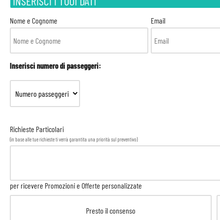
INSERISCI I TUOI DATI
Nome e Cognome
Email
Inserisci numero di passeggeri:
Richieste Particolari
(in base alle tue richieste ti verrà garantita una priorità sul preventivo)
per ricevere Promozioni e Offerte personalizzate
Presto il consenso