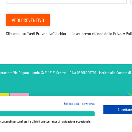
VEDI PREVENTIVO
Cliccando su "Vedi Preventivo" dichiaro di aver preso visione della
Privacy Pol
 crociere Via Brigata Liguria, 3/21 16121 Genova - P.Iva 06206400720 - Iscritta alla Camera 
Politica sulla riservatezza
Accettare 
 sono sempre da pagare a bordo, salvo dove espressamente indicato. I Prezzi si intendono "a partire da" e sono ca
ferma in base alla disponibilità al momento della prenotazione. Le Promozioni e gli Sconti sono calcolati a parti
e contenuti personalizzati e offrirti un'esperienza di navigazione eccezionale.