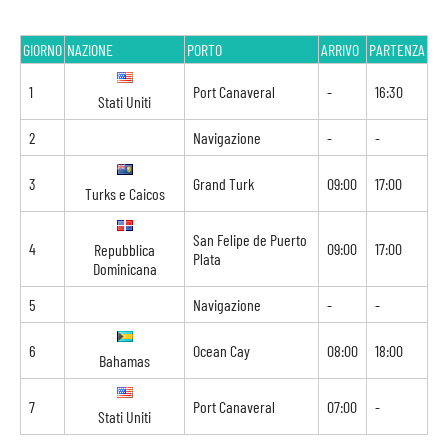
GIORNO
NAZIONE
PORTO
ARRIVO
PARTENZA
1
Port Canaveral
-
16:30
Stati Uniti
2
Navigazione
-
-
3
Grand Turk
09:00
17:00
Turks e Caicos
San Felipe de Puerto
4
09:00
17:00
Repubblica
Plata
Dominicana
5
Navigazione
-
-
6
Ocean Cay
08:00
18:00
Bahamas
7
Port Canaveral
07:00
-
Stati Uniti