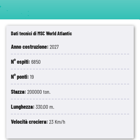
Dati tecnici di MSC World Atlantic
Anno costruzione:
2027
N° ospiti:
6850
N° ponti:
19
Stazza:
200000 ton.
Lunghezza:
330.00 m.
Velocità crociera:
23 Km/h