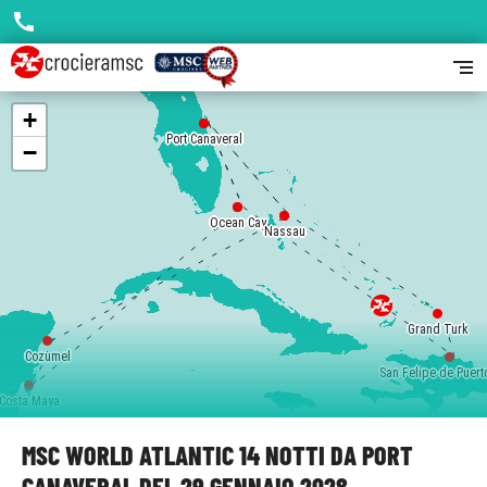
call
segment
+
Port Canaveral
Port Canaveral
−
Ocean Cay
Ocean Cay
Nassau
Nassau
Grand Turk
Cozumel
San Felipe de Puert
Costa Maya
MSC WORLD ATLANTIC 14 NOTTI DA PORT
CANAVERAL DEL 29 GENNAIO 2028