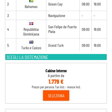
2
Ocean Cay
08:00
18:00
Bahamas
3
Navigazione
-
-
San Felipe de Puerto
4
Repubblica
08:00
18:00
Plata
Dominicana
5
Grand Turk
08:00
18:00
Turks e Caicos
SCEGLI LA SISTEMAZIONE
6
Navigazione
-
-
7
Nassau
07:00
15:00
Bahamas
Cabine Interne
A partire da
1.779 €
8
Port Canaveral
07:00
16:30
Stati Uniti
Prezzo per persona Tax Incl. - mance incl.
SELEZIONA
9
Ocean Cay
08:00
18:00
Bahamas
10
Navigazione
-
-