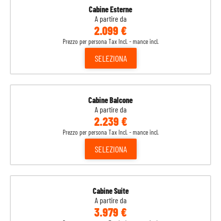
Cabine Esterne
11
Costa Maya
08:00
18:00
Messico
A partire da
2.099 €
12
Cozumel
08:00
18:00
Prezzo per persona Tax Incl. - mance incl.
Messico
SELEZIONA
13
Navigazione
-
-
14
Nassau
07:00
15:00
Bahamas
Cabine Balcone
A partire da
15
Port Canaveral
07:00
-
Stati Uniti
2.239 €
Prezzo per persona Tax Incl. - mance incl.
SELEZIONA
Cabine Suite
A partire da
3.979 €