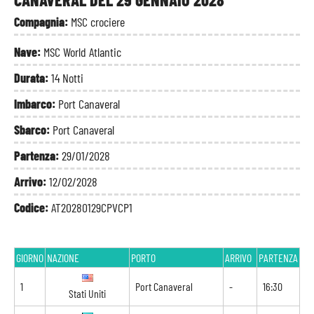
Compagnia:
MSC crociere
Nave:
MSC World Atlantic
Durata:
14 Notti
Imbarco:
Port Canaveral
Sbarco:
Port Canaveral
Partenza:
29/01/2028
Arrivo:
12/02/2028
Codice:
AT20280129CPVCP1
GIORNO
NAZIONE
PORTO
ARRIVO
PARTENZA
1
Port Canaveral
-
16:30
Stati Uniti