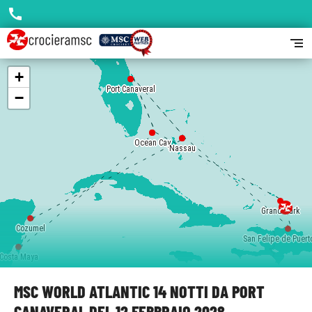
call
segment
+
Port Canaveral
Port Canaveral
−
Ocean Cay
Ocean Cay
Nassau
Nassau
Grand Turk
Cozumel
San Felipe de Puert
Costa Maya
MSC WORLD ATLANTIC 14 NOTTI DA PORT
CANAVERAL DEL 12 FEBBRAIO 2028