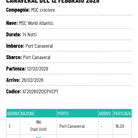
Compagnia:
MSC crociere
Nave:
MSC World Atlantic
Durata:
14 Notti
Imbarco:
Port Canaveral
Sbarco:
Port Canaveral
Partenza:
12/02/2028
Arrivo:
26/02/2028
Codice:
AT20280212CPVCP1
GIORNO
NAZIONE
PORTO
ARRIVO
PARTENZA
1
Port Canaveral
-
16:30
Stati Uniti