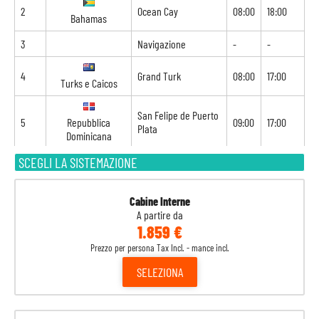
2
Ocean Cay
08:00
18:00
Bahamas
3
Navigazione
-
-
4
Grand Turk
08:00
17:00
Turks e Caicos
San Felipe de Puerto
5
Repubblica
09:00
17:00
Plata
Dominicana
SCEGLI LA SISTEMAZIONE
6
Navigazione
-
-
7
Nassau
07:00
15:00
Bahamas
Cabine Interne
A partire da
1.859 €
8
Port Canaveral
07:00
16:30
Stati Uniti
Prezzo per persona Tax Incl. - mance incl.
SELEZIONA
9
Ocean Cay
08:00
18:00
Bahamas
10
Navigazione
-
-