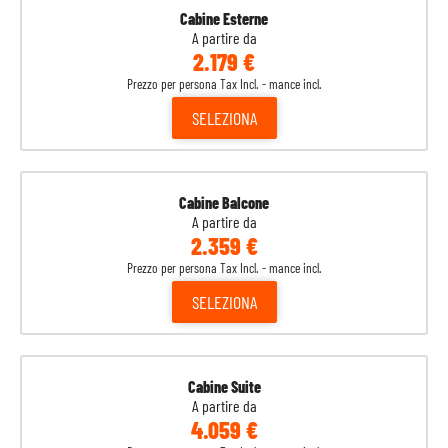
Cabine Esterne
11
Costa Maya
08:00
18:00
Messico
A partire da
2.179 €
12
Cozumel
08:00
18:00
Prezzo per persona Tax Incl. - mance incl.
Messico
SELEZIONA
13
Navigazione
-
-
14
Nassau
07:00
15:00
Bahamas
Cabine Balcone
A partire da
15
Port Canaveral
07:00
-
Stati Uniti
2.359 €
Prezzo per persona Tax Incl. - mance incl.
SELEZIONA
Cabine Suite
A partire da
4.059 €