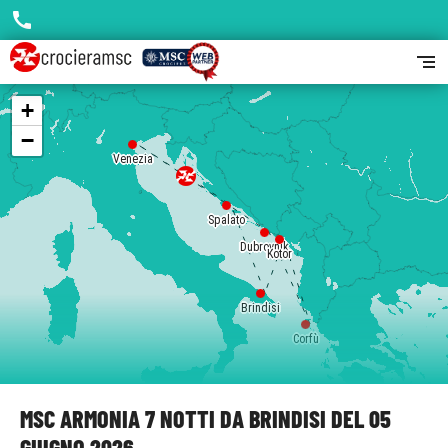
call
segment
+
−
Venezia
Spalato
Dubrovnik
Kotor
Brindisi
Corfù
MSC ARMONIA 7 NOTTI DA BRINDISI DEL 05
GIUGNO 2026