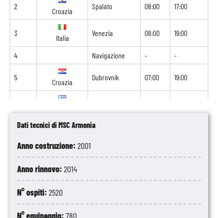
2
Spalato
08:00
17:00
Croazia
3
Venezia
08:00
19:00
Italia
4
Navigazione
-
-
5
Dubrovnik
07:00
19:00
Croazia
6
Corfù
09:00
18:00
Grecia
Dati tecnici di MSC Armonia
7
Kotor
08:00
18:00
Montenegro
Anno costruzione:
2001
8
Brindisi
07:00
-
Italia
Anno rinnovo:
2014
N° ospiti:
2520
N° equipaggio:
780