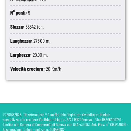
N° ponti:
9
Stazza:
65542 ton.
Lunghezza:
275.00 m.
Larghezza:
29.00 m.
Velocità crociera:
20 Km/h
©2007/2026. Ticketcrociere ® è un Marchio Registrato rivenditore ufficiale
specializzato in crociere Via Brigata Liguria, 3/21 16121 Genova - P.Iva 06206400720 -
Iscritta alla Camera di Commercio di Genova con REA 433093. Aut. Prov. n° 6167/131601 -
Assicurazione Unipol - polizza n. 206484182