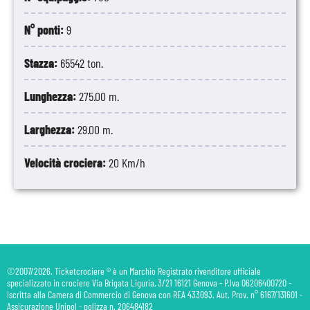
N° ponti:
9
Stazza:
65542 ton.
Lunghezza:
275.00 m.
Larghezza:
29.00 m.
Velocità crociera:
20 Km/h
©2007/2026. Ticketcrociere ® è un Marchio Registrato rivenditore ufficiale
specializzato in crociere Via Brigata Liguria, 3/21 16121 Genova - P.Iva 06206400720 -
Iscritta alla Camera di Commercio di Genova con REA 433093. Aut. Prov. n° 6167/131601 -
Assicurazione Unipol - polizza n. 206484182