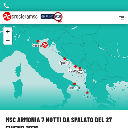
call
segment
+
−
Venezia
Spalato
Dubrovnik
Kotor
Brindisi
Corfù
MSC ARMONIA 7 NOTTI DA SPALATO DEL 27
GIUGNO 2026