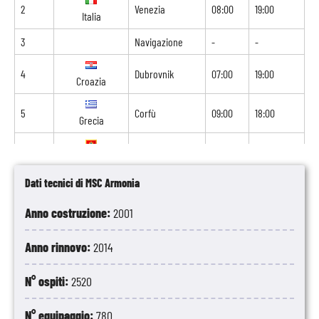
2
Venezia
08:00
19:00
Italia
3
Navigazione
-
-
4
Dubrovnik
07:00
19:00
Croazia
5
Corfù
09:00
18:00
Grecia
6
Kotor
08:00
18:00
Montenegro
Dati tecnici di MSC Armonia
7
Brindisi
07:00
18:00
Italia
Anno costruzione:
2001
8
Spalato
08:00
-
Croazia
Anno rinnovo:
2014
N° ospiti:
2520
N° equipaggio:
780