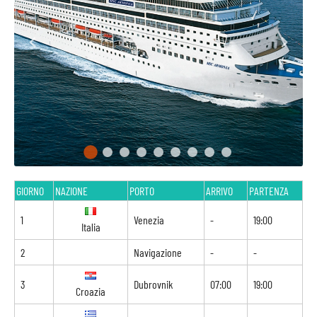
GIORNO
NAZIONE
PORTO
ARRIVO
PARTENZA
1
Venezia
-
19:00
Italia
2
Navigazione
-
-
3
Dubrovnik
07:00
19:00
Croazia