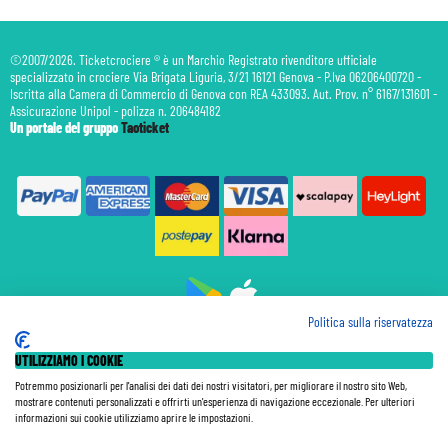
©2007/2026. Ticketcrociere ® è un Marchio Registrato rivenditore ufficiale
specializzato in crociere Via Brigata Liguria, 3/21 16121 Genova - P.Iva 06206400720 -
Iscritta alla Camera di Commercio di Genova con REA 433093. Aut. Prov. n° 6167/131601 -
Assicurazione Unipol - polizza n. 206484182
Un portale del gruppo
Taoticket
Politica sulla riservatezza
Prenotazione Traghetti
UTILIZZIAMO I COOKIE
Prenotazione Volo Privato
Assicurazione
Potremmo posizionarli per l'analisi dei dati dei nostri visitatori, per migliorare il nostro sito Web,
mostrare contenuti personalizzati e offrirti un'esperienza di navigazione eccezionale. Per ulteriori
Le Tariffe pubblicate si intendono per persona (p.p.) con Tasse e Diritti Portuali inclusi. Le quote di
informazioni sui cookie utilizziamo aprire le impostazioni.
Servizio sono sempre da pagare a bordo, salvo dove espressamente indicato. I Prezzi si intendono "a
partire da" e sono calcolati su base doppia e in base alla disponibilità. Le Tariffe possono variare in ogni