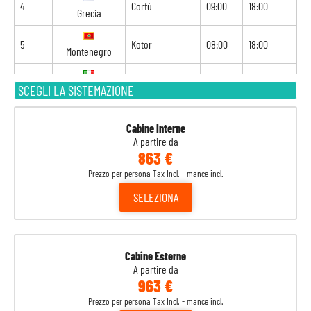
4
Corfù
09:00
18:00
Grecia
5
Kotor
08:00
18:00
Montenegro
6
Brindisi
07:00
18:00
SCEGLI LA SISTEMAZIONE
Italia
7
Spalato
08:00
17:00
Croazia
Cabine Interne
A partire da
863 €
8
Venezia
08:00
-
Italia
Prezzo per persona Tax Incl. - mance incl.
SELEZIONA
Cabine Esterne
A partire da
963 €
Prezzo per persona Tax Incl. - mance incl.