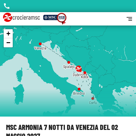
call
segment
+
−
Venezia
Spalato
Dubrovnik
Kotor
Brindisi
Corfù
MSC ARMONIA 7 NOTTI DA VENEZIA DEL 02
MAGGIO 2027