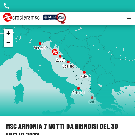
call
segment
+
−
Venezia
Zadar
Spalato
Kotor
Brindisi
Corfù
MSC ARMONIA 7 NOTTI DA BRINDISI DEL 30
LUGLIO 2027