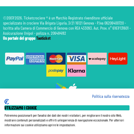
©2007/2026. Ticketcrociere ® è un Marchio Registrato rivenditore ufficiale
specializzato in crociere Via Brigata Liguria, 3/21 16121 Genova - P.Iva 06206400720 -
Iscritta alla Camera di Commercio di Genova con REA 433093. Aut. Prov. n° 6167/131601 -
Assicurazione Unipol - polizza n. 206484182
Un portale del gruppo
Taoticket
Politica sulla riservatezza
Prenotazione Traghetti
UTILIZZIAMO I COOKIE
Prenotazione Volo Privato
Assicurazione
Potremmo posizionarli per l'analisi dei dati dei nostri visitatori, per migliorare il nostro sito Web,
mostrare contenuti personalizzati e offrirti un'esperienza di navigazione eccezionale. Per ulteriori
Le Tariffe pubblicate si intendono per persona (p.p.) con Tasse e Diritti Portuali inclusi. Le quote di
informazioni sui cookie utilizziamo aprire le impostazioni.
Servizio sono sempre da pagare a bordo, salvo dove espressamente indicato. I Prezzi si intendono "a
partire da" e sono calcolati su base doppia e in base alla disponibilità. Le Tariffe possono variare in ogni