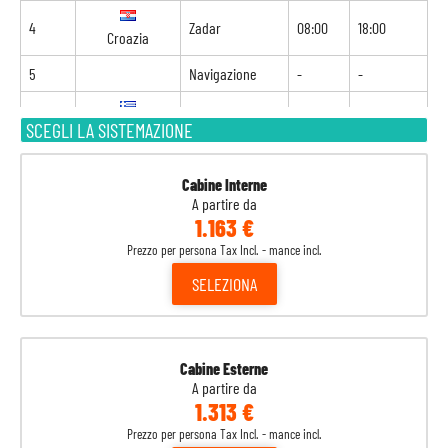
4
Zadar
08:00
18:00
Croazia
5
Navigazione
-
-
6
Corfù
09:00
18:00
SCEGLI LA SISTEMAZIONE
Grecia
7
Kotor
08:00
18:00
Montenegro
Cabine Interne
A partire da
1.163 €
8
Brindisi
07:00
-
Italia
Prezzo per persona Tax Incl. - mance incl.
SELEZIONA
Cabine Esterne
A partire da
1.313 €
Prezzo per persona Tax Incl. - mance incl.