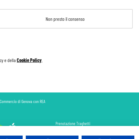
Non presto il consenso
icy
e della
Cookie Policy
.
di Commercio di Genova con REA
Prenotazione Traghetti
Prenotazione Volo Privato
Assicurazione