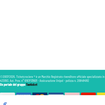
©2007/2026. Ticketcrociere ® è un Marchio Registrato rivenditore ufficiale specializzato in
433093. Aut. Prov. n° 6167/131601 - Assicurazione Unipol - polizza n. 206484182
Un portale del gruppo
Taoticket