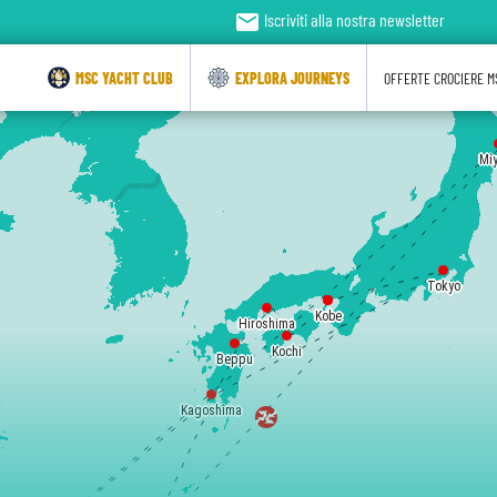
email
Iscriviti alla nostra newsletter
MSC YACHT CLUB
EXPLORA JOURNEYS
OFFERTE CROCIERE M
Mi
Tokyo
Kobe
Kobe
Hiroshima
Kochi
Beppu
Kagoshima