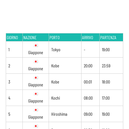
GIORNO
NAZIONE
PORTO
ARRIVO
PARTENZA
1
Tokyo
-
19:00
Giappone
2
Kobe
20:00
23:59
Giappone
3
Kobe
00:01
18:00
Giappone
4
Kochi
08:00
17:00
Giappone
5
Hiroshima
09:00
19:00
Giappone