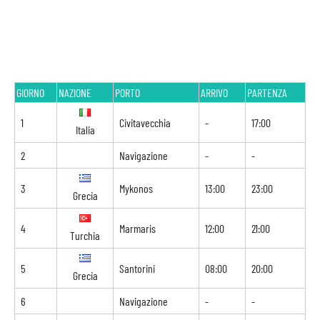
GIORNO
NAZIONE
PORTO
ARRIVO
PARTENZA
1
Civitavecchia
-
17:00
Italia
2
Navigazione
-
-
3
Mykonos
13:00
23:00
Grecia
4
Marmaris
12:00
21:00
Turchia
5
Santorini
08:00
20:00
Grecia
6
Navigazione
-
-