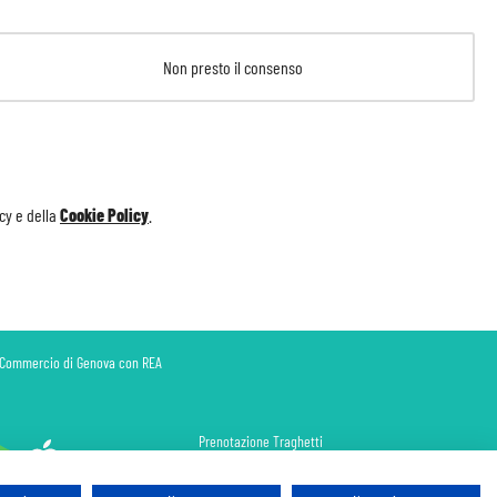
Non presto il consenso
icy
e della
Cookie Policy
.
di Commercio di Genova con REA
Prenotazione Traghetti
Prenotazione Volo Privato
Assicurazione