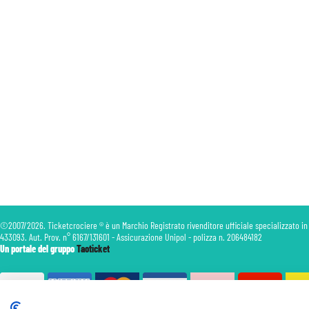
©2007/2026. Ticketcrociere ® è un Marchio Registrato rivenditore ufficiale specializzato in
433093. Aut. Prov. n° 6167/131601 - Assicurazione Unipol - polizza n. 206484182
Un portale del gruppo
Taoticket