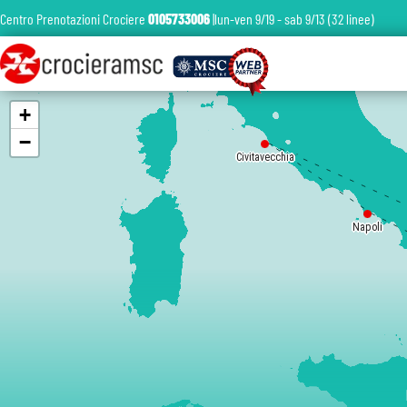
Centro Prenotazioni Crociere
0105733006
|lun-ven 9/19 - sab 9/13 (32 linee)
+
−
Civitavecchia
Napoli