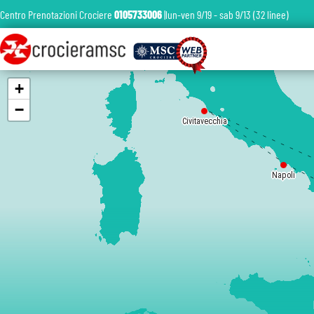
Centro Prenotazioni Crociere
0105733006
|lun-ven 9/19 - sab 9/13 (32 linee)
+
−
Civitavecchia
Napoli