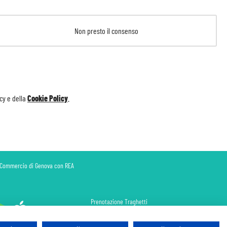
Non presto il consenso
icy
e della
Cookie Policy
.
di Commercio di Genova con REA
Prenotazione Traghetti
Prenotazione Volo Privato
Assicurazione