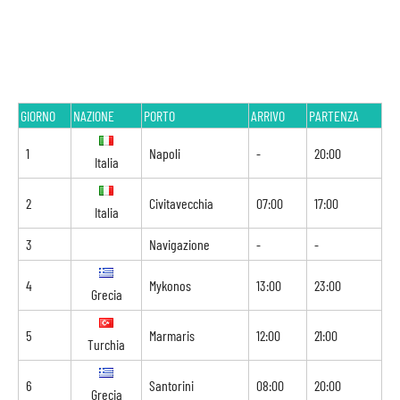
GIORNO
NAZIONE
PORTO
ARRIVO
PARTENZA
1
Napoli
-
20:00
Italia
2
Civitavecchia
07:00
17:00
Italia
3
Navigazione
-
-
4
Mykonos
13:00
23:00
Grecia
5
Marmaris
12:00
21:00
Turchia
6
Santorini
08:00
20:00
Grecia