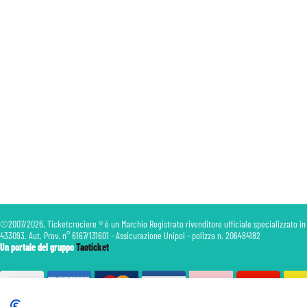
©2007/2026. Ticketcrociere ® è un Marchio Registrato rivenditore ufficiale specializzato in
433093. Aut. Prov. n° 6167/131601 - Assicurazione Unipol - polizza n. 206484182
Un portale del gruppo
Taoticket