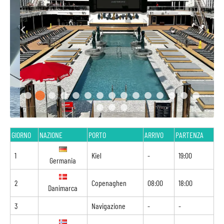
GIORNO
NAZIONE
PORTO
ARRIVO
PARTENZA
1
Kiel
-
19:00
Germania
2
Copenaghen
08:00
18:00
Danimarca
3
Navigazione
-
-