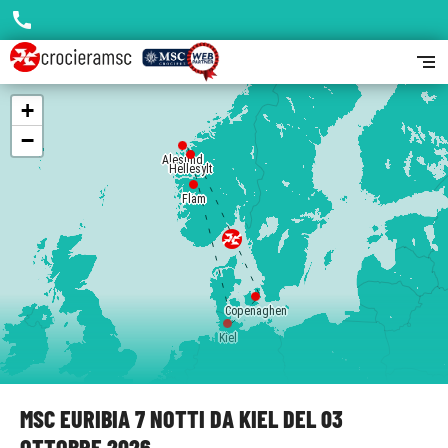
call
segment
+
−
Alesund
Hellesylt
Flam
Copenaghen
Kiel
MSC EURIBIA 7 NOTTI DA KIEL DEL 03
OTTOBRE 2026