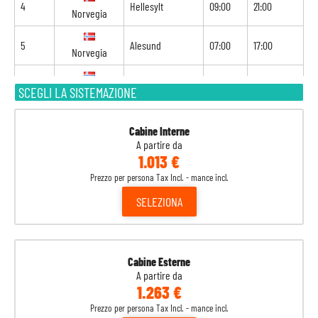
4
Hellesylt
09:00
21:00
Norvegia
5
Alesund
07:00
17:00
Norvegia
6
Flam
07:00
18:00
SCEGLI LA SISTEMAZIONE
Norvegia
7
Navigazione
-
-
Cabine Interne
A partire da
8
Kiel
09:00
-
Germania
1.013 €
Prezzo per persona Tax Incl. - mance incl.
SELEZIONA
Cabine Esterne
A partire da
1.263 €
Prezzo per persona Tax Incl. - mance incl.