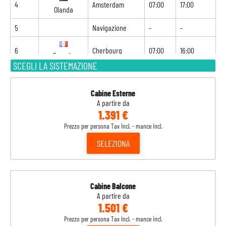
4
Amsterdam
07:00
17:00
Olanda
5
Navigazione
-
-
6
Cherbourg
07:00
16:00
Francia
SCEGLI LA SISTEMAZIONE
7
Navigazione
-
-
8
Navigazione
-
-
Cabine Esterne
A partire da
1.391 €
9
Malaga
09:00
18:00
Spagna
Prezzo per persona Tax Incl. - mance incl.
10
Alicante
09:00
18:00
SELEZIONA
Spagna
11
Barcellona
08:00
18:00
Spagna
Cabine Balcone
A partire da
12
Marsiglia
08:00
-
Francia
1.501 €
Prezzo per persona Tax Incl. - mance incl.