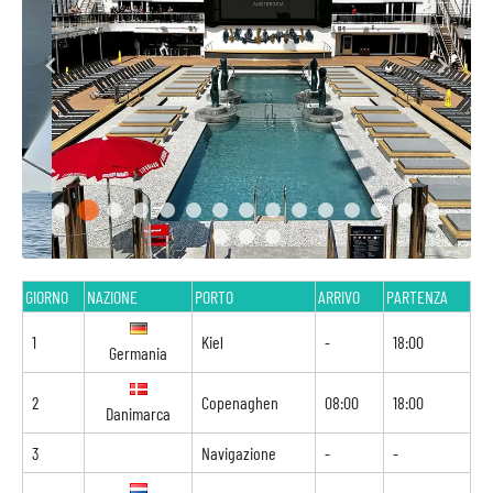
GIORNO
NAZIONE
PORTO
ARRIVO
PARTENZA
1
Kiel
-
18:00
Germania
2
Copenaghen
08:00
18:00
Danimarca
3
Navigazione
-
-