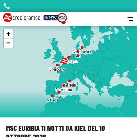
call
segment
+
−
Copenaghen
Kiel
Amsterdam
Cherbourg
Marsiglia
Barcellona
Alicante
Malaga
MSC EURIBIA 11 NOTTI DA KIEL DEL 10
OTTOBRE 2026