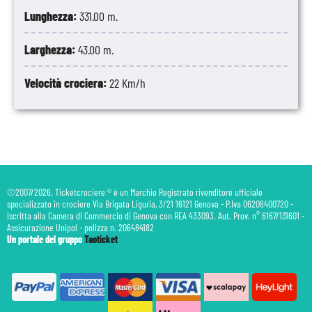
Lunghezza:
331.00 m.
Larghezza:
43.00 m.
Velocità crociera:
22 Km/h
©2007/2026. Ticketcrociere ® è un Marchio Registrato rivenditore ufficiale
specializzato in crociere Via Brigata Liguria, 3/21 16121 Genova - P.Iva 06206400720 -
Iscritta alla Camera di Commercio di Genova con REA 433093. Aut. Prov. n° 6167/131601 -
Assicurazione Unipol - polizza n. 206484182
Un portale del gruppo
Taoticket