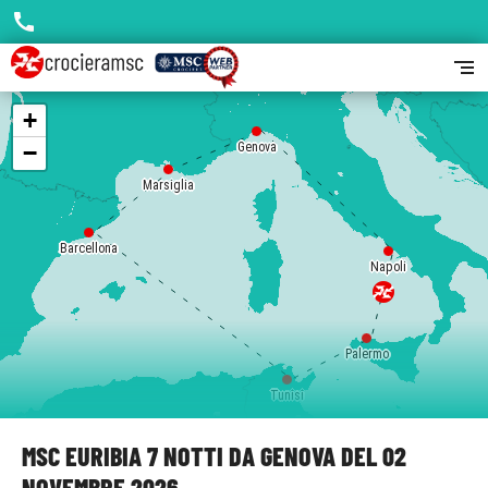
call
segment
+
−
Genova
Marsiglia
Barcellona
Napoli
Palermo
Tunisi
MSC EURIBIA 7 NOTTI DA GENOVA DEL 02
NOVEMBRE 2026