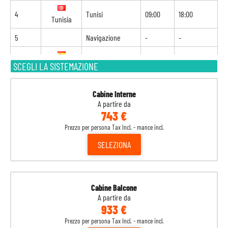
4
Tunisi
09:00
18:00
Tunisia
5
Navigazione
-
-
6
Barcellona
08:00
18:00
SCEGLI LA SISTEMAZIONE
Spagna
7
Marsiglia
09:00
18:00
Francia
Cabine Interne
A partire da
743 €
8
Genova
09:00
-
Italia
Prezzo per persona Tax Incl. - mance incl.
SELEZIONA
Cabine Balcone
A partire da
933 €
Prezzo per persona Tax Incl. - mance incl.