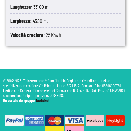
Lunghezza:
331.00 m.
Larghezza:
43.00 m.
Velocità crociera:
22 Km/h
©2007/2026. Ticketcrociere ® è un Marchio Registrato rivenditore ufficiale
specializzato in crociere Via Brigata Liguria, 3/21 16121 Genova - P.Iva 06206400720 -
Iscritta alla Camera di Commercio di Genova con REA 433093. Aut. Prov. n° 6167/131601 -
Assicurazione Unipol - polizza n. 206484182
Un portale del gruppo
Taoticket