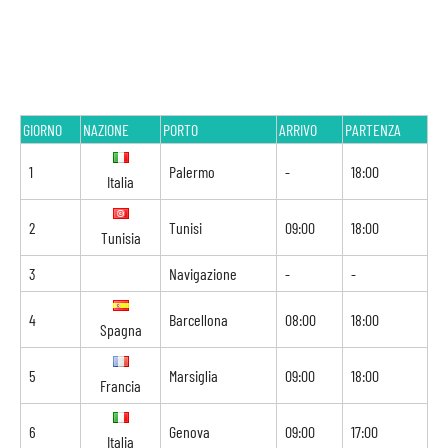
GIORNO
NAZIONE
PORTO
ARRIVO
PARTENZA
1
Palermo
-
18:00
Italia
2
Tunisi
09:00
18:00
Tunisia
3
Navigazione
-
-
4
Barcellona
08:00
18:00
Spagna
5
Marsiglia
09:00
18:00
Francia
6
Genova
09:00
17:00
Italia