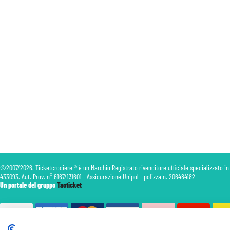
©2007/2026. Ticketcrociere ® è un Marchio Registrato rivenditore ufficiale specializzato in
433093. Aut. Prov. n° 6167/131601 - Assicurazione Unipol - polizza n. 206484182
Un portale del gruppo
Taoticket