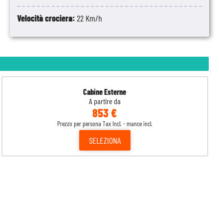
Velocità crociera:
22 Km/h
Cabine Esterne
A partire da
853 €
Prezzo per persona Tax Incl. - mance incl.
SELEZIONA