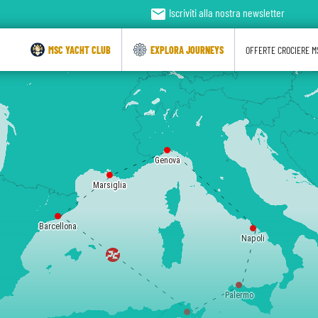
email
Iscriviti alla nostra newsletter
MSC YACHT CLUB
EXPLORA JOURNEYS
OFFERTE CROCIERE M
Genova
Marsiglia
Barcellona
Napoli
Palermo