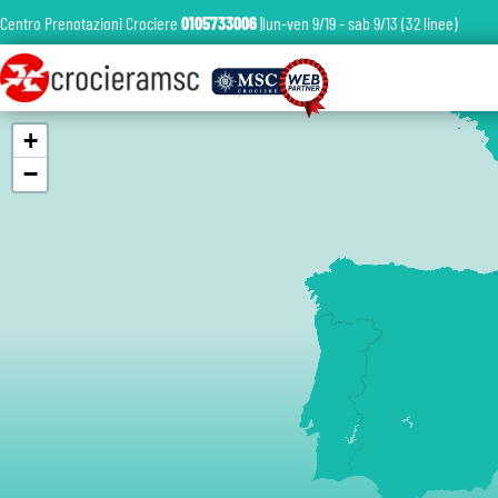
Centro Prenotazioni Crociere
0105733006
|lun-ven 9/19 - sab 9/13 (32 linee)
+
−