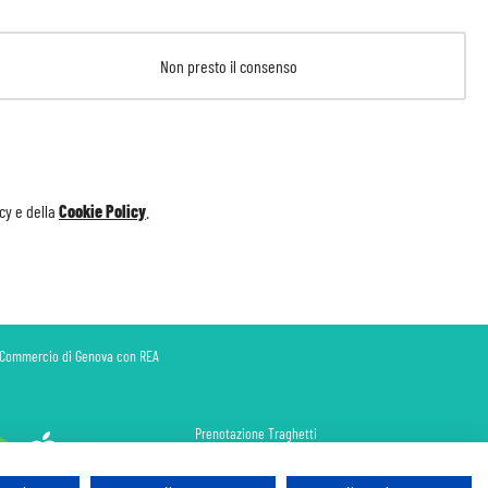
Non presto il consenso
icy
e della
Cookie Policy
.
di Commercio di Genova con REA
Prenotazione Traghetti
Prenotazione Volo Privato
Assicurazione