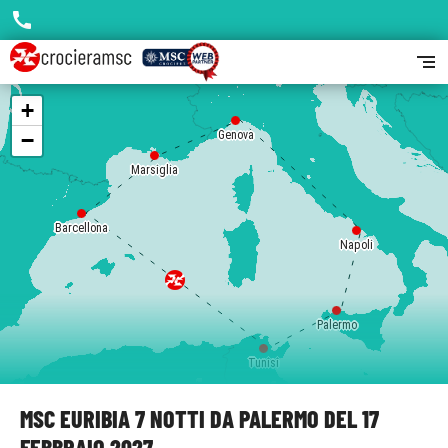
call
segment
+
−
Genova
Marsiglia
Barcellona
Napoli
Palermo
Tunisi
MSC EURIBIA 7 NOTTI DA PALERMO DEL 17
FEBBRAIO 2027