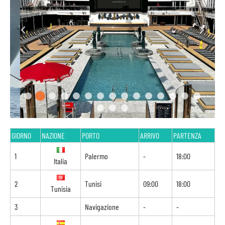
GIORNO
NAZIONE
PORTO
ARRIVO
PARTENZA
1
Palermo
-
18:00
Italia
2
Tunisi
09:00
18:00
Tunisia
3
Navigazione
-
-