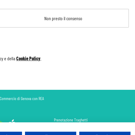
Non presto il consenso
icy
e della
Cookie Policy
.
di Commercio di Genova con REA
Prenotazione Traghetti
Prenotazione Volo Privato
Assicurazione