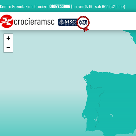
Centro Prenotazioni Crociere
0105733006
|lun-ven 9/19 - sab 9/13 (32 linee)
+
−