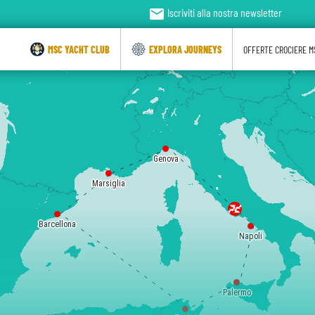
email
Iscriviti alla nostra newsletter
MSC YACHT CLUB
EXPLORA JOURNEYS
OFFERTE CROCIERE M
Genova
Marsiglia
Barcellona
Napoli
Palermo