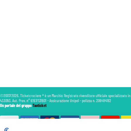
©2007/2026. Ticketcrociere ® è un Marchio Registrato rivenditore ufficiale specializzato in
433093. Aut. Prov. n° 6167/131601 - Assicurazione Unipol - polizza n. 206484182
Un portale del gruppo
Taoticket