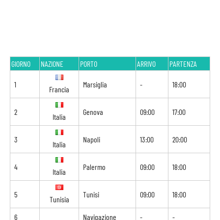
GIORNO
NAZIONE
PORTO
ARRIVO
PARTENZA
1
Marsiglia
-
18:00
Francia
2
Genova
09:00
17:00
Italia
3
Napoli
13:00
20:00
Italia
4
Palermo
09:00
18:00
Italia
5
Tunisi
09:00
18:00
Tunisia
6
Navigazione
-
-