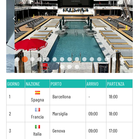
GIORNO
NAZIONE
PORTO
ARRIVO
PARTENZA
1
Barcellona
-
18:00
Spagna
2
Marsiglia
09:00
18:00
Francia
3
Genova
09:00
17:00
Italia