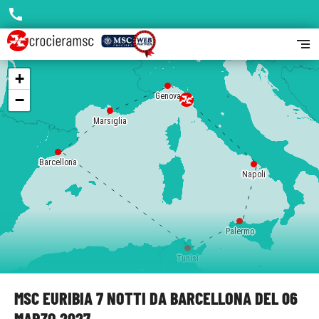
call
segment
+
−
Genova
Marsiglia
Barcellona
Napoli
Palermo
Tunisi
MSC EURIBIA 7 NOTTI DA BARCELLONA DEL 06
MARZO 2027