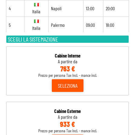
4
Napoli
13:00
20:00
Italia
5
Palermo
09:00
18:00
Italia
SCEGLI LA SISTEMAZIONE
6
Tunisi
09:00
18:00
Tunisia
7
Navigazione
-
-
Cabine Interne
A partire da
763 €
8
Barcellona
08:00
-
Spagna
Prezzo per persona Tax Incl. - mance incl.
SELEZIONA
Cabine Esterne
A partire da
933 €
Prezzo per persona Tax Incl. - mance incl.