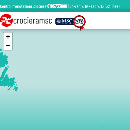
Centro Prenotazioni Crociere
0105733006
|lun-ven 9/19 - sab 9/13 (32 linee)
+
−