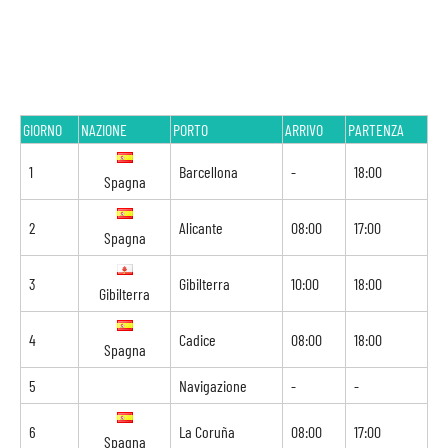
GIORNO
NAZIONE
PORTO
ARRIVO
PARTENZA
1
Barcellona
-
18:00
Spagna
2
Alicante
08:00
17:00
Spagna
3
Gibilterra
10:00
18:00
Gibilterra
4
Cadice
08:00
18:00
Spagna
5
Navigazione
-
-
6
La Coruña
08:00
17:00
Spagna