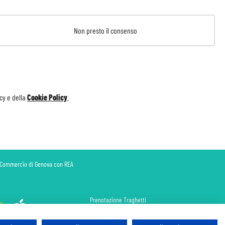
Non presto il consenso
icy
e della
Cookie Policy
.
di Commercio di Genova con REA
Prenotazione Traghetti
Prenotazione Volo Privato
Assicurazione