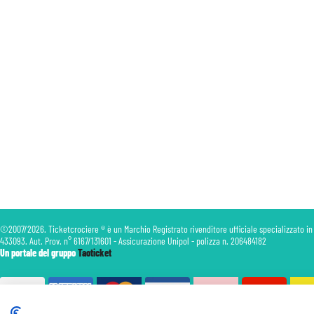
©2007/2026. Ticketcrociere ® è un Marchio Registrato rivenditore ufficiale specializzato in
433093. Aut. Prov. n° 6167/131601 - Assicurazione Unipol - polizza n. 206484182
Un portale del gruppo
Taoticket