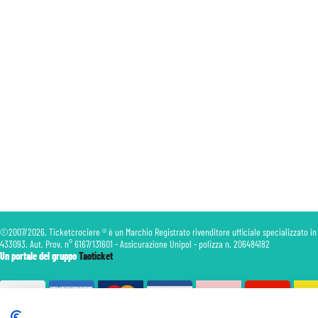
©2007/2026. Ticketcrociere ® è un Marchio Registrato rivenditore ufficiale specializzato in
433093. Aut. Prov. n° 6167/131601 - Assicurazione Unipol - polizza n. 206484182
Un portale del gruppo
Taoticket