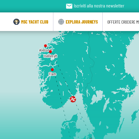
email
Iscriviti alla nostra newsletter
MSC YACHT CLUB
EXPLORA JOURNEYS
OFFERTE CROCIERE M
Alesund
Hellesylt
Flam