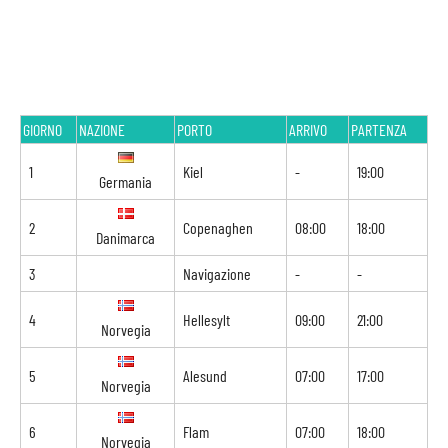
GIORNO
NAZIONE
PORTO
ARRIVO
PARTENZA
1
Kiel
-
19:00
Germania
2
Copenaghen
08:00
18:00
Danimarca
3
Navigazione
-
-
4
Hellesylt
09:00
21:00
Norvegia
5
Alesund
07:00
17:00
Norvegia
6
Flam
07:00
18:00
Norvegia