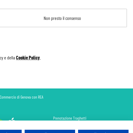
Non presto il consenso
icy
e della
Cookie Policy
.
di Commercio di Genova con REA
Prenotazione Traghetti
Prenotazione Volo Privato
Assicurazione