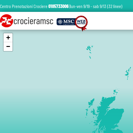
Centro Prenotazioni Crociere
0105733006
|lun-ven 9/19 - sab 9/13 (32 linee)
+
−