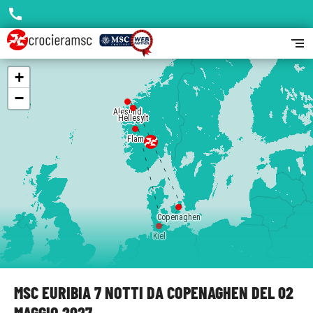
call
segment
+
−
Alesund
Hellesylt
Flam
Copenaghen
Kiel
MSC EURIBIA 7 NOTTI DA COPENAGHEN DEL 02
MAGGIO 2027