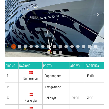
GIORNO
NAZIONE
PORTO
ARRIVO
PARTENZA
1
Copenaghen
-
18:00
Danimarca
2
Navigazione
-
-
3
Hellesylt
09:00
21:00
Norvegia