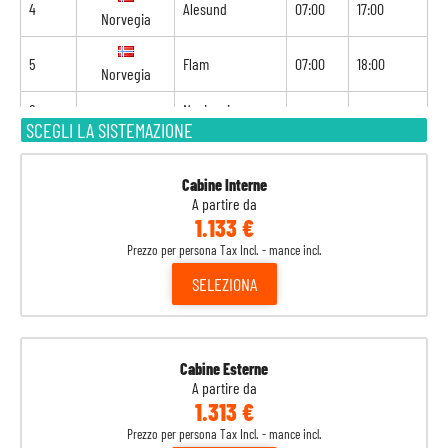
4
Alesund
07:00
17:00
Norvegia
5
Flam
07:00
18:00
Norvegia
6
Navigazione
-
-
SCEGLI LA SISTEMAZIONE
7
Kiel
09:00
19:00
Germania
Cabine Interne
A partire da
8
Copenaghen
08:00
-
Danimarca
1.133 €
Prezzo per persona Tax Incl. - mance incl.
SELEZIONA
Cabine Esterne
A partire da
1.313 €
Prezzo per persona Tax Incl. - mance incl.