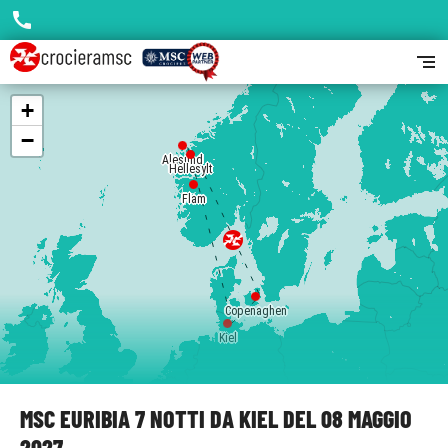
call
segment
+
−
Alesund
Hellesylt
Flam
Copenaghen
Kiel
MSC EURIBIA 7 NOTTI DA KIEL DEL 08 MAGGIO
2027