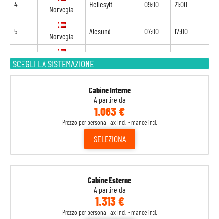
4
Hellesylt
09:00
21:00
Norvegia
5
Alesund
07:00
17:00
Norvegia
6
Flam
07:00
18:00
SCEGLI LA SISTEMAZIONE
Norvegia
7
Navigazione
-
-
Cabine Interne
A partire da
8
Kiel
09:00
-
Germania
1.063 €
Prezzo per persona Tax Incl. - mance incl.
SELEZIONA
Cabine Esterne
A partire da
1.313 €
Prezzo per persona Tax Incl. - mance incl.