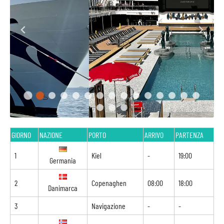
GIORNO
NAZIONE
PORTO
ARRIVO
PARTENZA
1
Kiel
-
19:00
Germania
2
Copenaghen
08:00
18:00
Danimarca
3
Navigazione
-
-