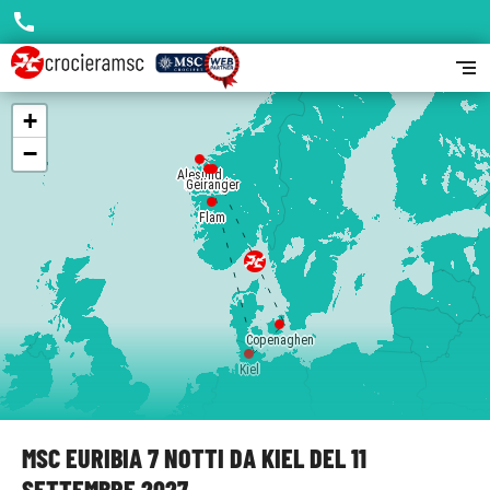
call
segment
+
−
Alesund
Hellesylt
Geiranger
Flam
Copenaghen
Kiel
MSC EURIBIA 7 NOTTI DA KIEL DEL 11
SETTEMBRE 2027