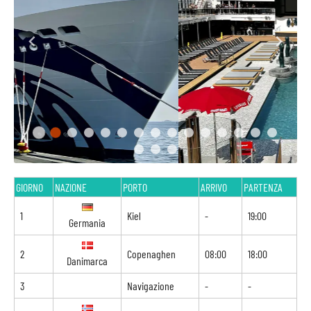
GIORNO
NAZIONE
PORTO
ARRIVO
PARTENZA
1
Kiel
-
19:00
Germania
2
Copenaghen
08:00
18:00
Danimarca
3
Navigazione
-
-