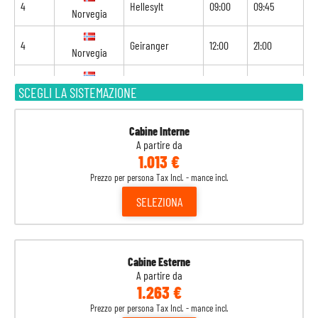
4
Hellesylt
09:00
09:45
Norvegia
4
Geiranger
12:00
21:00
Norvegia
5
Alesund
07:00
17:00
SCEGLI LA SISTEMAZIONE
Norvegia
6
Flam
07:00
18:00
Norvegia
Cabine Interne
A partire da
7
Navigazione
-
-
1.013 €
Prezzo per persona Tax Incl. - mance incl.
8
Kiel
09:00
-
Germania
SELEZIONA
Cabine Esterne
A partire da
1.263 €
Prezzo per persona Tax Incl. - mance incl.