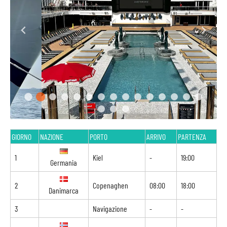
GIORNO
NAZIONE
PORTO
ARRIVO
PARTENZA
1
Kiel
-
19:00
Germania
2
Copenaghen
08:00
18:00
Danimarca
3
Navigazione
-
-