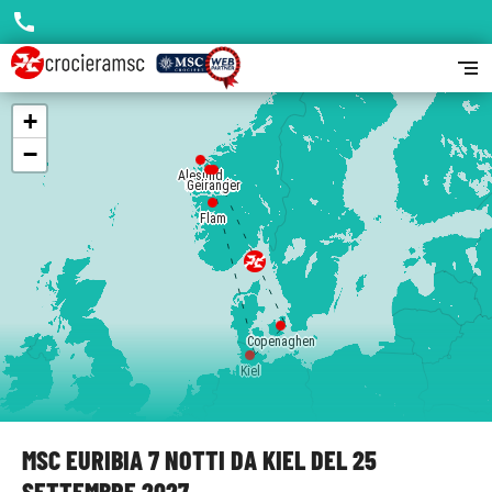
call
segment
+
−
Alesund
Hellesylt
Geiranger
Flam
Copenaghen
Kiel
MSC EURIBIA 7 NOTTI DA KIEL DEL 25
SETTEMBRE 2027