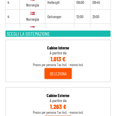
4
Hellesylt
09:00
09:45
Norvegia
4
Geiranger
12:00
21:00
Norvegia
5
Alesund
07:00
17:00
SCEGLI LA SISTEMAZIONE
Norvegia
6
Flam
07:00
18:00
Norvegia
Cabine Interne
A partire da
7
Navigazione
-
-
1.013 €
Prezzo per persona Tax Incl. - mance incl.
8
Kiel
09:00
-
Germania
SELEZIONA
Cabine Esterne
A partire da
1.263 €
Prezzo per persona Tax Incl. - mance incl.