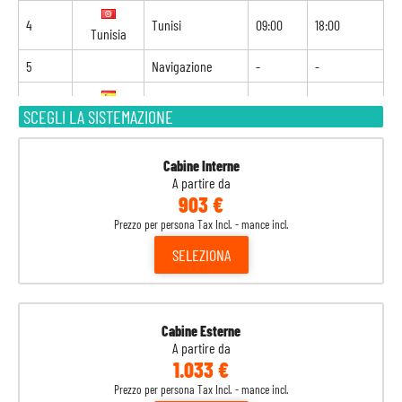
4
Tunisi
09:00
18:00
Tunisia
5
Navigazione
-
-
6
Barcellona
08:00
18:00
SCEGLI LA SISTEMAZIONE
Spagna
7
Marsiglia
09:00
18:00
Francia
Cabine Interne
A partire da
903 €
8
Genova
09:00
-
Italia
Prezzo per persona Tax Incl. - mance incl.
SELEZIONA
Cabine Esterne
A partire da
1.033 €
Prezzo per persona Tax Incl. - mance incl.