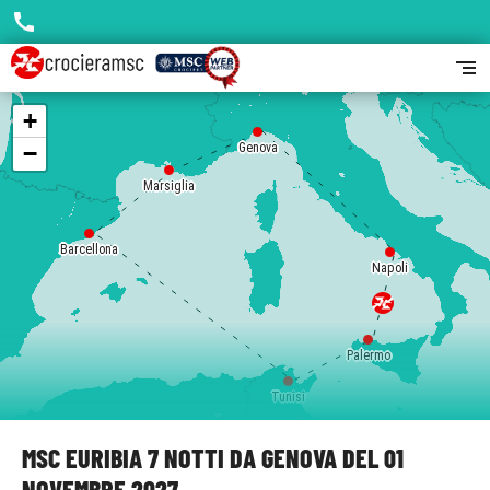
call
segment
+
−
Genova
Marsiglia
Barcellona
Napoli
Palermo
Tunisi
MSC EURIBIA 7 NOTTI DA GENOVA DEL 01
NOVEMBRE 2027