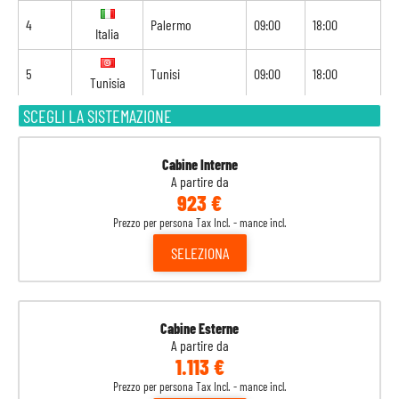
4
Palermo
09:00
18:00
Italia
5
Tunisi
09:00
18:00
Tunisia
SCEGLI LA SISTEMAZIONE
6
Navigazione
-
-
7
Barcellona
08:00
18:00
Spagna
Cabine Interne
A partire da
923 €
8
Marsiglia
09:00
-
Francia
Prezzo per persona Tax Incl. - mance incl.
SELEZIONA
Cabine Esterne
A partire da
1.113 €
Prezzo per persona Tax Incl. - mance incl.