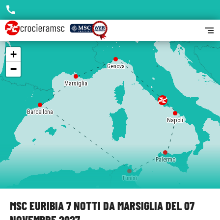
call
segment
+
−
Genova
Marsiglia
Barcellona
Napoli
Palermo
Tunisi
MSC EURIBIA 7 NOTTI DA MARSIGLIA DEL 07
NOVEMBRE 2027