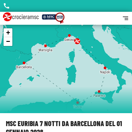
call
segment
+
−
Genova
Marsiglia
Barcellona
Napoli
Palermo
Tunisi
MSC EURIBIA 7 NOTTI DA BARCELLONA DEL 01
GENNAIO 2028