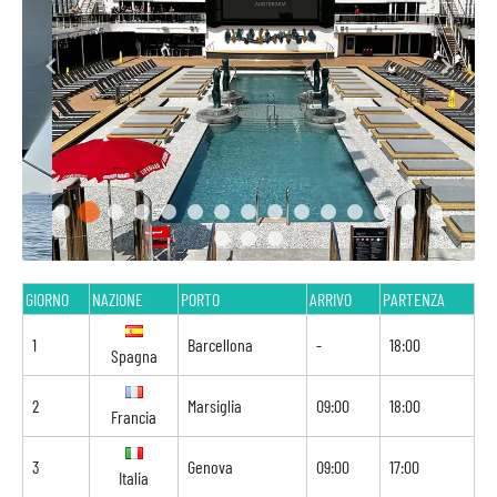
GIORNO
NAZIONE
PORTO
ARRIVO
PARTENZA
1
Barcellona
-
18:00
Spagna
2
Marsiglia
09:00
18:00
Francia
3
Genova
09:00
17:00
Italia